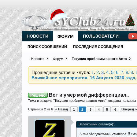
НОВОСТИ
ПОЛЬЗОВАТЕЛИ
ФОРУМ
Внимание, новые участники нашего клуба!
Основное общение происходит в
Telegram-чате
ПОИСК СООБЩЕНИЙ
ПОСЛЕДНИЕ СООБЩЕНИЯ
Новости
Форум
Текущие проблемы вашего Авто
Прошедшие встречи клуба:
1
.
2
.
3
.
4
.
5
.
6
.
7
.
8
.
9
.
Ближайшие мероприятия: 16 Августа 2026 года, 
Внимание, новые участники нашего клуба!
Основное общение происходит в
Telegram-чате
Вот и умер мой дифференциал..
Решено
Тема в разделе "
Текущие проблемы вашего Авто
", создана пользов
Страница 2 из 6
< Назад
Вперёд >
1
2
3
4
5
6
Прошедшие встречи клуба:
1
.
2
.
3
.
4
.
5
.
6
.
7
.
8
.
9
.
Валентиныч сказал(а):
↑
Ближайшие мероприятия: 16 Августа 2026 года, 
А ты где приставки смотрел. Я смот