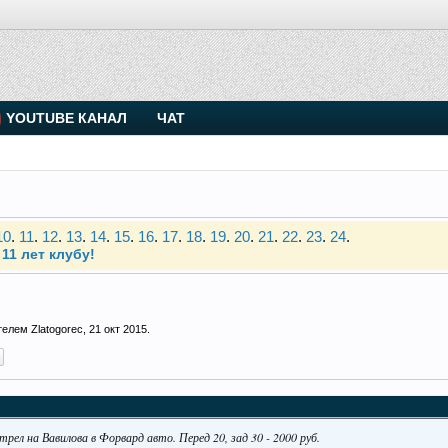
YOUTUBE КАНАЛ
ЧАТ
. Присоединяйтесь.
Чип-тюнинг (прошивка) дизелей от Vahmurka
10
.
11
.
12
.
13
.
14
.
15
.
16
.
17
.
18
.
19
.
20
.
21
.
22
.
23
.
24
.
11 лет клубу!
. Присоединяйтесь.
ателем
Zlatogorec
,
21 окт 2015
.
Чип-тюнинг (прошивка) дизелей от Vahmurka
10
.
11
.
12
.
13
.
14
.
15
.
16
.
17
.
18
.
19
.
20
.
21
.
22
.
23
.
24
.
11 лет клубу!
рел на Вавилова в Форвард авто. Перед 20, зад 30 - 2000 руб.