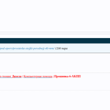
-pod-opory/prostavka-stojjki-perednejj-40-mm/
1200 пара
п-тюнинг
Дизеля
|
Компьютерная помощь
|
Прошивка 6-АКПП