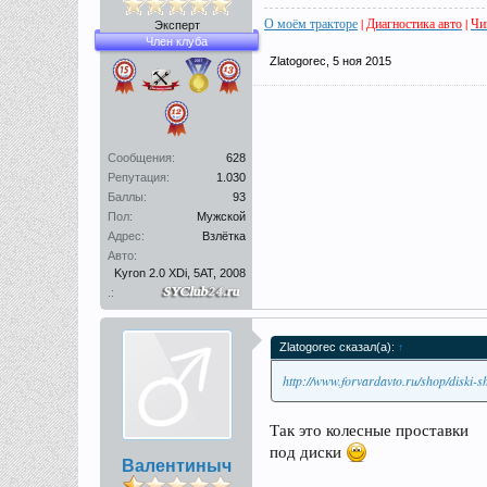
О моём тракторе
|
Диагностика авто
|
Чи
Эксперт
Член клуба
Zlatogorec
,
5 ноя 2015
Сообщения:
628
Репутация:
1.030
Баллы:
93
Пол:
Мужской
Адрес:
Взлётка
Авто:
Kyron 2.0 XDi, 5AT, 2008
.:
Zlatogorec сказал(а):
↑
http://www.forvardavto.ru/shop/diski-s
Так это колесные проставки
под диски
Валентиныч