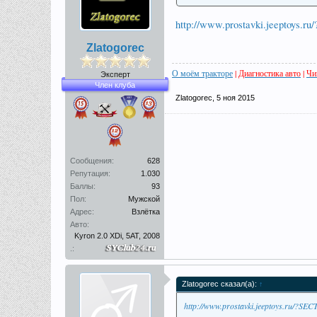
http://www.prostavki.jeeptoys.
Zlatogorec
О моём тракторе
|
Диагностика авто
|
Чи
Эксперт
Член клуба
Zlatogorec
,
5 ноя 2015
Сообщения:
628
Репутация:
1.030
Баллы:
93
Пол:
Мужской
Адрес:
Взлётка
Авто:
Kyron 2.0 XDi, 5AT, 2008
.:
Zlatogorec сказал(а):
↑
http://www.prostavki.jeeptoys.ru/?S