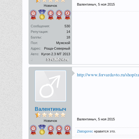
Валентиныч
,
5 ноя 2015
Новичок
Сообщения:
530
Репутация:
14
Баллы:
18
Пол:
Мужской
Адрес:
Роща-Северный
Авто:
Kyron 2.3 MT 2013
.:
http://www.forvardavto.ru/shop/z
Валентиныч
Валентиныч
,
5 ноя 2015
Новичок
Zlatogorec
нравится это.