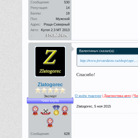
Сообщения:
530
Репутация:
14
Баллы:
18
Пол:
Мужской
Адрес:
Роща-Северный
Авто:
Kyron 2.3 MT 2013
.:
Валентиныч сказал(а):
↑
http://www.forvardavto.ru/shop/zapc...
Спасибо!
Zlatogorec
О моём тракторе
|
Диагностика авто
|
Чи
Эксперт
Член клуба
Zlatogorec
,
5 ноя 2015
Сообщения:
628