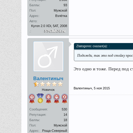
Баллы:
93
Пол:
Мужской
Адрес:
Взлётка
Авто:
Kyron 2.0 XDi, 5AT, 2008
.:
Zlatogorec сказал(а):
↑
Подожди, так это под стойку про
Это одно и тоже. Перед под с
Валентиныч
Валентиныч
,
5 ноя 2015
Новичок
Сообщения:
530
Репутация:
14
Баллы:
18
Пол:
Мужской
Адрес:
Роща-Северный