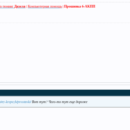
п-тюнинг
Дизеля
|
Компьютерная помощь
|
Прошивка 6-АКПП
hiny-krepezh/prostavki/
Вот тут? Чего-то тут еще дороже