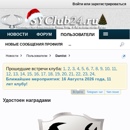
Войти или зарегистрироваться
Внимание, новые участники нашего клуба!
Основное общение происходит в
Telegram-чате
.
Присоединяйтесь.
НОВОСТИ
ФОРУМ
ПОЛЬЗОВАТЕЛИ
Чип-тюнинг (прошивка) дизелей от
НОВЫЕ СООБЩЕНИЯ ПРОФИЛЯ
...
Vahmurka
Новости
Пользователи
Dantist
Прошедшие встречи клуба:
1
.
2
.
3
.
4
.
5
.
6
.
7
.
8
.
9
.
10
.
11
.
12
.
13
.
14
.
15
.
16
.
17
.
18
.
19
.
20
.
21
.
22
.
23
.
24
.
Ближайшие мероприятия: 16 Августа 2026 года, 11
лет клубу!
Внимание, новые участники нашего клуба!
Встречи
Telegram чат
Чип-тюниг
Основное общение происходит в
Telegram-чате
.
Удостоен наградами
Присоединяйтесь.
Чип-тюнинг (прошивка) дизелей от
Vahmurka