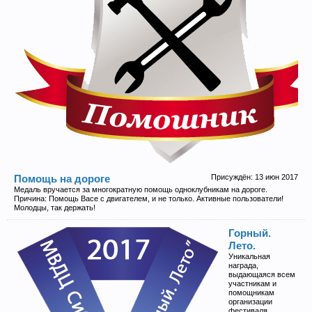
Прошедшие встречи клуба:
1
.
2
.
3
.
4
.
5
.
6
.
7
.
8
.
9
.
10
.
11
.
12
.
13
.
14
.
15
.
16
.
17
.
18
.
19
.
20
.
21
.
22
.
23
.
24
.
Ближайшие мероприятия: 16 Августа 2026 года, 11
лет клубу!
Присуждён:
13 июн 2017
Помощь на дороге
Медаль вручается за многократную помощь одноклубникам на дороге.
Причина: Помощь Васе с двигателем, и не только. Активные пользователи!
Молодцы, так держать!
Горный.
Лето.
Уникальная
награда,
выдающаяся всем
участникам и
помощникам
организации
фестиваля