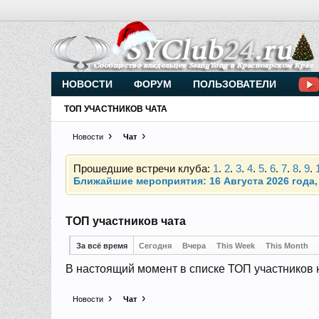
Внимание, новые участники нашего клуба!
Основное общение происходит в
Telegram-чате
НОВОСТИ
ФОРУМ
ПОЛЬЗОВАТЕЛИ
ТОП УЧАСТНИКОВ ЧАТА
Новости
Чат
Прошедшие встречи клуба:
1
.
2
.
3
.
4
.
5
.
6
.
7
.
8
.
9
.
Ближайшие мероприятия: 16 Августа 2026 года, 
Внимание, новые участники нашего клуба!
Основное общение происходит в
Telegram-чате
ТОП участников чата
За всё время
Сегодня
Вчера
This Week
This Month
Прошедшие встречи клуба:
1
.
2
.
3
.
4
.
5
.
6
.
7
.
8
.
9
.
В настоящий момент в списке ТОП участников н
Ближайшие мероприятия: 16 Августа 2026 года, 
Новости
Чат