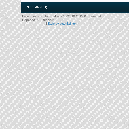
RUSSIAN (RU)
Forum software by XenForo™
©2010-2015 XenForo Ltd.
Перевод:
XF-Russia.ru
|
Style by pixelExit.com