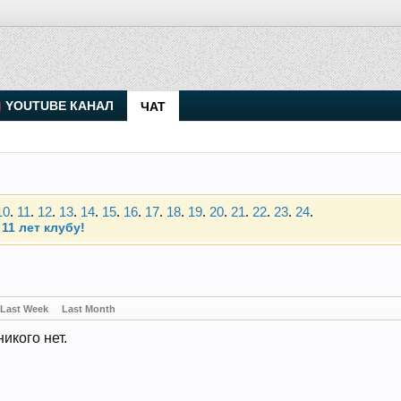
. Присоединяйтесь.
YOUTUBE КАНАЛ
ЧАТ
Чип-тюнинг (прошивка) дизелей от Vahmurka
10
.
11
.
12
.
13
.
14
.
15
.
16
.
17
.
18
.
19
.
20
.
21
.
22
.
23
.
24
.
11 лет клубу!
. Присоединяйтесь.
Чип-тюнинг (прошивка) дизелей от Vahmurka
Last Week
Last Month
10
.
11
.
12
.
13
.
14
.
15
.
16
.
17
.
18
.
19
.
20
.
21
.
22
.
23
.
24
.
икого нет.
11 лет клубу!