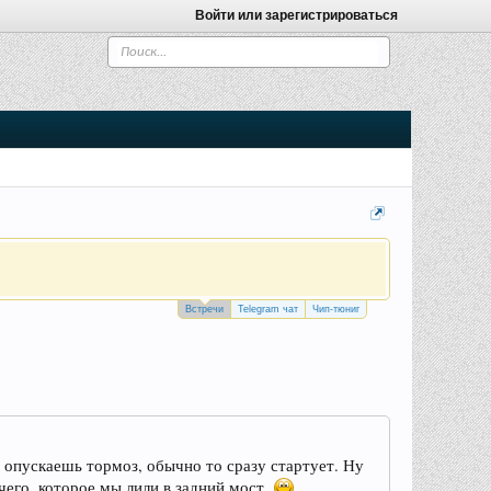
Войти или зарегистрироваться
Встречи
Telegram чат
Чип-тюниг
и опускаешь тормоз, обычно то сразу стартует. Ну
его, которое мы лили в задний мост..