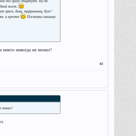
ычно то сразу стартует. Ну да
дний мост..
тут хрясь, дыщ, трррыыыщ, бум!!
яя, и крехтя
Поставил машину
м никто никогда не менял?
#2
е менял?
ет.