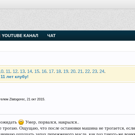
YOUTUBE КАНАЛ
ЧАТ
. Присоединяйтесь.
Чип-тюнинг (прошивка) дизелей от Vahmurka
10
.
11
.
12
.
13
.
14
.
15
.
16
.
17
.
18
.
19
.
20
.
21
.
22
.
23
.
24
.
11 лет клубу!
. Присоединяйтесь.
ателем
Zlatogorec
,
21 окт 2015
.
Чип-тюнинг (прошивка) дизелей от Vahmurka
10
.
11
.
12
.
13
.
14
.
15
.
16
.
17
.
18
.
19
.
20
.
21
.
22
.
23
.
24
.
о ожидать
Умер, порвался, накрылся..
11 лет клубу!
не трогаю. Ощущаю, что после остановки машина не трогается, есл
 начинаю ощущать запах пережженого масла, как раз такого-же вонюч