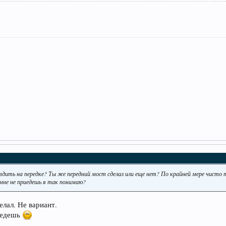
 ездить на передке? Ты же передний мост сделал или еще нет? По крайней мере чист
мне не приедешь я так понимаю?
елал. Не вариант.
заедешь