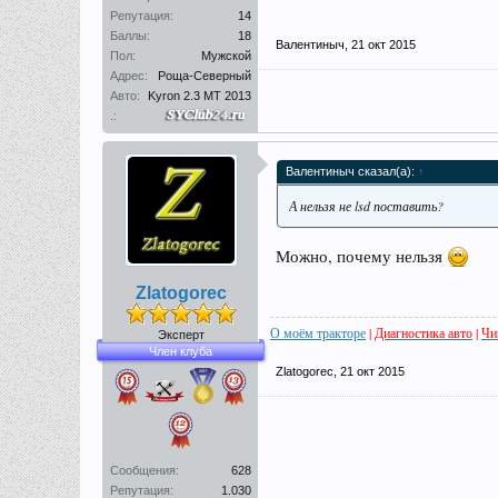
Репутация:
14
Баллы:
18
Валентиныч
,
21 окт 2015
Пол:
Мужской
Адрес:
Роща-Северный
Авто:
Kyron 2.3 MT 2013
.:
Валентиныч сказал(а):
↑
А нельзя не lsd поставить?
Можно, почему нельзя
Zlatogorec
О моём тракторе
|
Диагностика авто
|
Чи
Эксперт
Член клуба
Zlatogorec
,
21 окт 2015
Сообщения:
628
Репутация:
1.030