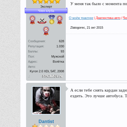
У меня так было с момента по
Эксперт
Член клуба
О моём тракторе
|
Диагностика авто
|
Чи
Zlatogorec
,
21 окт 2015
Сообщения:
628
Репутация:
1.030
Баллы:
93
Пол:
Мужской
Адрес:
Взлётка
Авто:
Kyron 2.0 XDi, 5AT, 2008
.:
А если тебе снять кардан зад
ездить. Это лучше автобуса. 
Dantist