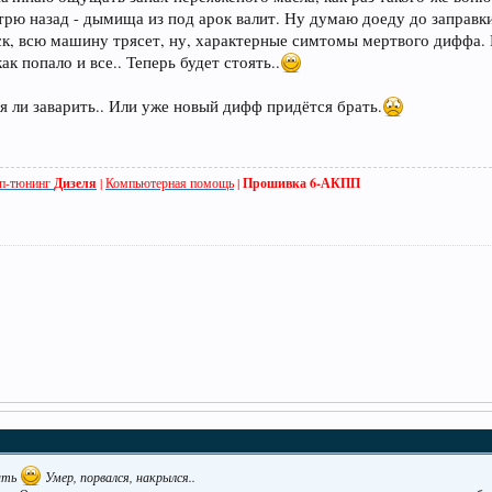
рю назад - дымища из под арок валит. Ну думаю доеду до заправки,
к, всю машину трясет, ну, характерные симтомы мертвого диффа. Н
 попало и все.. Теперь будет стоять..
я ли заварить.. Или уже новый дифф придётся брать.
п-тюнинг
Дизеля
|
Компьютерная помощь
|
Прошивка 6-АКПП
дать
Умер, порвался, накрылся..