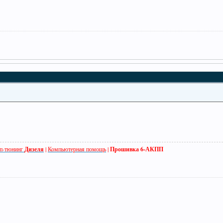
п-тюнинг
Дизеля
|
Компьютерная помощь
|
Прошивка 6-АКПП