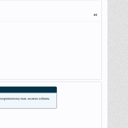
#4
о теоретически так можно ездить.