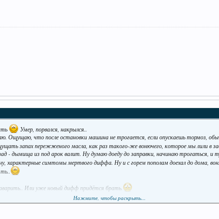
дать
Умер, порвался, накрылся..
огаю. Ощущаю, что после остановки машина не трогается, если опускаешь тормоз, об
ощущать запах пережженого масла, как раз такого-же вонючего, которое мы лили в за
зад - дымища из под арок валит. Ну думаю доеду до заправки, начинаю трогаться, и 
ну, характерные симтомы мертвого диффа. Ну и с горем пополам доехал до дома, вон
ять..
заварить.. Или уже новый дифф придётся брать.
Нажмите, чтобы раскрыть...