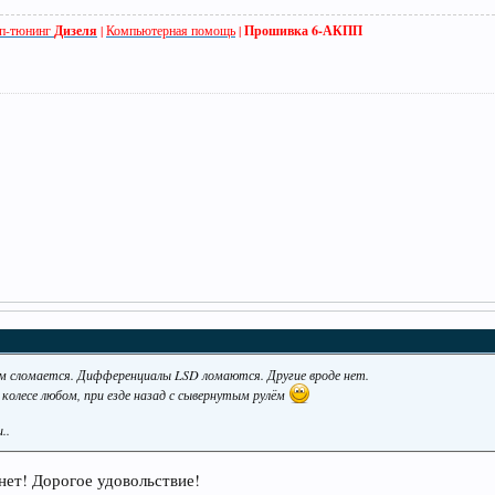
п-тюнинг
Дизеля
|
Компьютерная помощь
|
Прошивка 6-АКПП
нем сломается. Дифференциалы LSD ломаются. Другие вроде нет.
 колесе любом, при езде назад с сывернутым рулём
..
 нет! Дорогое удовольствие!