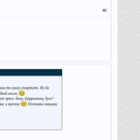
#6
ычно то сразу стартует. Ну да
дний мост..
тут хрясь, дыщ, трррыыыщ, бум!!
яя, и крехтя
Поставил машину