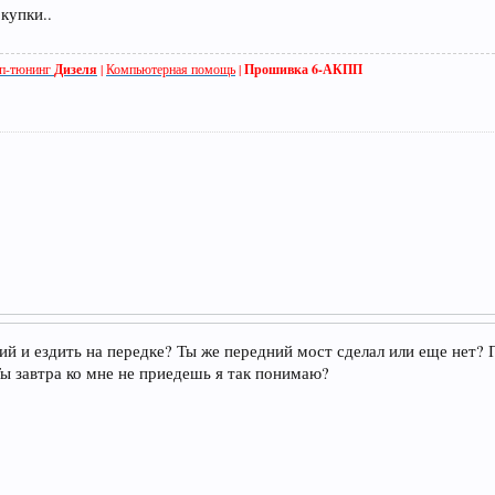
купки..
п-тюнинг
Дизеля
|
Компьютерная помощь
|
Прошивка 6-АКПП
ний и ездить на передке? Ты же передний мост сделал или еще нет?
Ты завтра ко мне не приедешь я так понимаю?