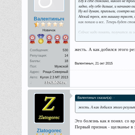
Еду я себе спокойно, никого не тр
ладно, еду себе дальше, и начинаю 
Ну всё думаю, приплыли, сомтрю на
Адский треск, всю машину трясет, 
Валентиныч
как попало и все.. Теперь будет сто
Новичок
Сейчас надо понять, получится ли 
Как-то так.
жесть. А как добился этого ре
Сообщения:
530
Репутация:
14
Баллы:
18
Валентиныч
,
21 окт 2015
Пол:
Мужской
Адрес:
Роща-Северный
Авто:
Kyron 2.3 MT 2013
.:
Валентиныч сказал(а):
↑
жесть. А как добился этого резул
Это болезнь как я понял. со 
Первый признак - щелканье в 
Zlatogorec