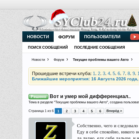
НОВОСТИ
ПОЛЬЗОВАТЕЛИ
ФОРУМ
Внимание, новые участники нашего клуба!
Основное общение происходит в
Telegram-чате
ПОИСК СООБЩЕНИЙ
ПОСЛЕДНИЕ СООБЩЕНИЯ
Новости
Форум
Текущие проблемы вашего Авто
Прошедшие встречи клуба:
1
.
2
.
3
.
4
.
5
.
6
.
7
.
8
.
9
.
Ближайшие мероприятия: 16 Августа 2026 года, 
Внимание, новые участники нашего клуба!
Основное общение происходит в
Telegram-чате
Вот и умер мой дифференциал..
Решено
Тема в разделе "
Текущие проблемы вашего Авто
", создана пользов
Страница 1 из 6
Вперёд >
1
2
3
4
5
6
Прошедшие встречи клуба:
1
.
2
.
3
.
4
.
5
.
6
.
7
.
8
.
9
.
Собственно, чего и следовал
Ближайшие мероприятия: 16 Августа 2026 года, 
Еду я себе спокойно, никого 
да ладно, еду себе дальше, и