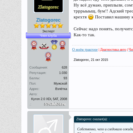
Ну всё думаю, приплыли, сомт
трррыыыщ, бум!! Адский трес
крехтя
Поставил машину как
Zlatogorec
Сейчас надо понять, получитс
Эксперт
Как-то так.
Член клуба
О моём тракторе
|
Диагностика авто
|
Чи
Zlatogorec
,
21 окт 2015
Сообщения:
628
Репутация:
1.030
Баллы:
93
Пол:
Мужской
Адрес:
Взлётка
Авто:
Kyron 2.0 XDi, 5AT, 2008
.:
Zlatogorec сказал(а):
↑
Собственно, чего и следовало ожи