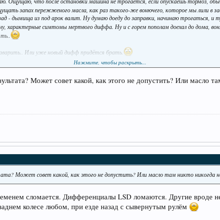
огаю. Ощущаю, что после остановки машина не трогается, если опускаешь тормоз, об
ощущать запах пережженого масла, как раз такого-же вонючего, которое мы лили в за
зад - дымища из под арок валит. Ну думаю доеду до заправки, начинаю трогаться, и 
ну, характерные симтомы мертвого диффа. Ну и с горем пополам доехал до дома, вон
ять..
заварить.. Или уже новый дифф придётся брать.
Нажмите, чтобы раскрыть...
зультата? Может совет какой, как этого не допустить? Или масло та
ьтата? Может совет какой, как этого не допустить? Или масло там никто никогда н
временем сломается. Дифференциалы LSD ломаются. Другие вроде н
заднем колесе любом, при езде назад с сывернутым рулём