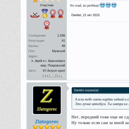
No road, no problem!
Участник
Dantist
,
21 окт 2015
Сообщения:
1.036
Репутация:
41
Баллы:
48
Пол:
Мужской
Адрес:
п. Арей и г. Красноярск
мкр. Покровский
Авто:
SY Actyon sport
.:
Dantist сказал(а):
↑
А если тебе снять кардан задний и
Это лучше автобуса. Ты завтра ко 
Нет, передний тоже еще не сд
Zlatogorec
Ну только если сам за мной 