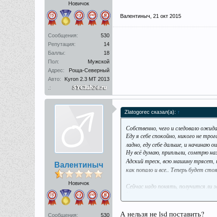
Новичок
Валентиныч
,
21 окт 2015
Сообщения:
530
Репутация:
14
Баллы:
18
Пол:
Мужской
Адрес:
Роща-Северный
Авто:
Kyron 2.3 MT 2013
.:
Zlatogorec сказал(а):
↑
Собственно, чего и следовало ожи
Еду я себе спокойно, никого не тр
ладно, еду себе дальше, и начинаю 
Ну всё думаю, приплыли, сомтрю на
Адский треск, всю машину трясет, 
Валентиныч
как попало и все.. Теперь будет сто
Новичок
Сейчас надо понять, получится ли 
Как-то так.
А нельзя не lsd поставить?
Сообщения:
530