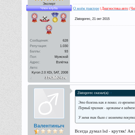
Эксперт
О моём тракторе
|
Диагностика авто
|
Чи
Член клуба
Zlatogorec
,
21 окт 2015
Сообщения:
628
Репутация:
1.030
Баллы:
93
Пол:
Мужской
Адрес:
Взлётка
Авто:
Kyron 2.0 XDi, 5AT, 2008
.:
Zlatogorec сказал(а):
↑
Это болезнь как я понял. со време
Первый признак - щелканье в заднем
У меня так было с момента покупки
Валентиныч
Всегда думал lsd - крутяк! Ан