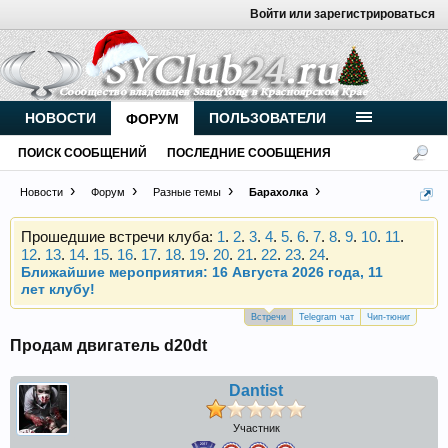
Войти или зарегистрироваться
Внимание, новые участники нашего клуба!
Основное общение происходит в
Telegram-чате
.
Присоединяйтесь.
НОВОСТИ
ПОЛЬЗОВАТЕЛИ
ФОРУМ
Чип-тюнинг (прошивка) дизелей от
ПОИСК СООБЩЕНИЙ
ПОСЛЕДНИЕ СООБЩЕНИЯ
Vahmurka
Новости
Форум
Разные темы
Барахолка
Прошедшие встречи клуба:
1
.
2
.
3
.
4
.
5
.
6
.
7
.
8
.
9
.
10
.
11
.
12
.
13
.
14
.
15
.
16
.
17
.
18
.
19
.
20
.
21
.
22
.
23
.
24
.
Ближайшие мероприятия: 16 Августа 2026 года, 11
лет клубу!
Внимание, новые участники нашего клуба!
Встречи
Telegram чат
Чип-тюниг
Основное общение происходит в
Telegram-чате
.
Продам двигатель d20dt
Присоединяйтесь.
Чип-тюнинг (прошивка) дизелей от
Dantist
Vahmurka
Участник