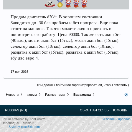
Прошедшие встречи клуба:
1
.
2
.
3
.
4
.
5
.
6
.
7
.
8
.
9
.
10
.
11
.
12
.
13
.
14
.
15
.
16
.
17
.
18
.
19
.
20
.
21
.
22
.
23
.
24
.
Продам двигатель d20dt. В хорошем состоянии.
Ближайшие мероприятия: 16 Августа 2026 года, 11
Заводится до -30 без проблем и без прогрева. Еще пока
лет клубу!
стоит на машине. Так что можете лично приехать и
посмотреть его работу. Цена 90000. Так же есть акпп 5ст
(40тыс.), мозги акпп 5ст (15тыс), мозги акпп 6ст (15тыс),
селектор акпп 5ст (10тыс), селектор акпп 6ст (10тыс),
раздатка к акпп 5ст (15тыс), раздатка к акпп 6ст (15тыс),
эбу двс евро 4.
17 ноя 2016
(Вы должны войти или зарегистрироваться, чтобы ответить.)
Новости
Форум
Разные темы
Барахолка
RUSSIAN (RU)
ОБРАТНАЯ СВЯЗЬ
ПОМОЩЬ
Forum software by XenForo™
Условия и правила
Перевод:
XF-Russia.ru
|
Style by pixelExit.com