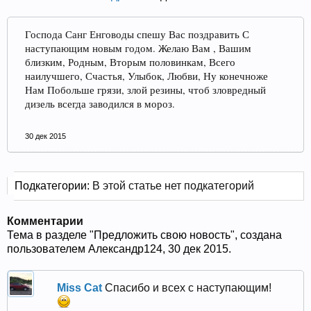
Прошедшие встречи клуба:
1
.
2
.
3
.
4
.
5
.
6
.
7
.
8
.
9
.
10
.
11
.
12
.
13
.
14
.
15
.
16
.
17
.
18
.
19
.
20
.
21
.
22
.
23
.
24
.
Господа Санг Енговоды спешу Вас поздравить С
Ближайшие мероприятия: 16 Августа 2026 года, 11
наступающим новым годом. Желаю Вам , Вашим
лет клубу!
близким, Родным, Вторым половинкам, Всего
наилучшего, Счастья, Улыбок, Любви, Ну конечноже
Нам Побольше грязи, злой резины, чтоб зловредный
дизель всегда заводился в мороз.
30 дек 2015
Подкатегории:
В этой статье нет подкатегорий
Комментарии
Тема в разделе "
Предложить свою новость
", создана
пользователем
Александр124
,
30 дек 2015
.
Miss Cat
Спасибо и всех с наступающим!