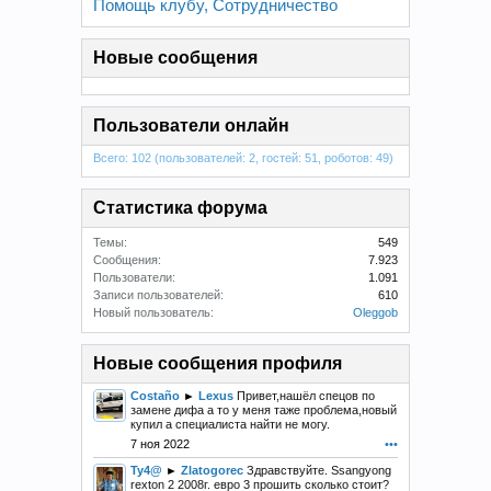
Помощь клубу, Сотрудничество
Новые сообщения
Пользователи онлайн
Всего: 102 (пользователей: 2, гостей: 51, роботов: 49)
Статистика форума
Темы:
549
Сообщения:
7.923
Пользователи:
1.091
Записи пользователей:
610
Новый пользователь:
Oleggob
Новые сообщения профиля
Costaño
►
Lexus
Привет,нашёл спецов по
замене дифа а то у меня таже проблема,новый
купил а специалиста найти не могу.
7 ноя 2022
•••
Ty4@
►
Zlatogorec
Здравствуйте. Ssangyong
rexton 2 2008г. евро 3 прошить сколько стоит?