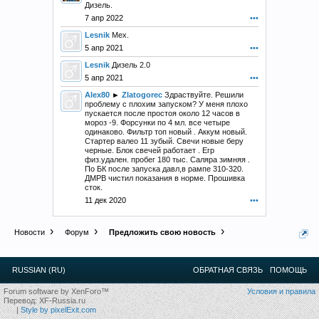
Дизель.
7 апр 2022
•••
Lesnik
Мех.
5 апр 2021
•••
Lesnik
Дизель 2.0
5 апр 2021
•••
Alex80
►
Zlatogorec
Здраствуйте. Решили
проблему с плохим запуском? У меня плохо
пускается после простоя около 12 часов в
мороз -9. Форсунки по 4 мл. все четыре
одинаково. Фильтр топ новый . Аккум новый.
Стартер валео 11 зубый. Свечи новые беру
черные. Блок свечей работает . Егр
физ.удален. пробег 180 тыс. Саляра зимняя .
По БК после запуска давл,в рампе 310-320.
ДМРВ чистил показания в норме. Прошивка
сток.
11 дек 2020
•••
Новости
Форум
Предложить свою новость
RUSSIAN (RU)
ОБРАТНАЯ СВЯЗЬ
ПОМОЩЬ
Forum software by XenForo™
Условия и правила
Перевод:
XF-Russia.ru
|
Style by pixelExit.com