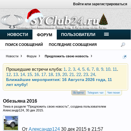
Войти или зарегистрироваться
Внимание, новые участники нашего клуба!
Основное общение происходит в
Telegram-чате
.
Присоединяйтесь.
НОВОСТИ
ПОЛЬЗОВАТЕЛИ
ФОРУМ
Чип-тюнинг (прошивка) дизелей от
ПОИСК СООБЩЕНИЙ
ПОСЛЕДНИЕ СООБЩЕНИЯ
Vahmurka
Новости
Форум
Предложить свою новость
Прошедшие встречи клуба:
1
.
2
.
3
.
4
.
5
.
6
.
7
.
8
.
9
.
10
.
11
.
12
.
13
.
14
.
15
.
16
.
17
.
18
.
19
.
20
.
21
.
22
.
23
.
24
.
Ближайшие мероприятия: 16 Августа 2026 года, 11
лет клубу!
Внимание, новые участники нашего клуба!
Встречи
Telegram чат
Чип-тюниг
Основное общение происходит в
Telegram-чате
.
Обезьяна 2016
Присоединяйтесь.
Тема в разделе "
Предложить свою новость
", создана пользователем
Александр124
,
30 дек 2015
.
Чип-тюнинг (прошивка) дизелей от
Vahmurka
От
Александр124
30 дек 2015 в 21:57