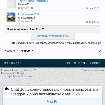
Топливная система
12
.
13
.
14
.
15
.
16
.
17
.
18
.
19
.
20
.
21
.
22
.
23
.
24
.
Кирилл38
Ближайшие мероприятия: 16 Августа 2026 года, 11
Ответов:
16
24 сен 2020
лет клубу!
Обезьяна 2016
Александр124
Ответов:
1
31 дек 2015
Показано тем: с 1 по 2 из 2.
Настройки отображения тем
(Вы должны войти или зарегистрироваться, чтобы разместить сообщение.)
Новости
Форум
RUSSIAN (RU)
ОБРАТНАЯ СВЯЗЬ
ПОМОЩЬ
Forum software by XenForo™
Условия и правила
Перевод:
XF-Russia.ru
|
Style by pixelExit.com
Chat Bot: Зарегистрировался новый пользователь -
Oleggob. Добро пожаловать!
2 авг 2026
Чат [
0
]