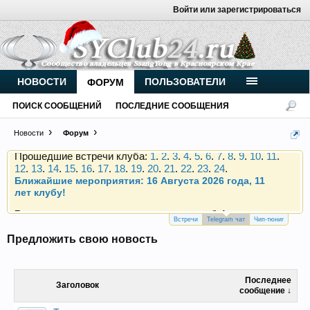
Войти или зарегистрироваться
Внимание, новые участники нашего клуба!
Основное общение происходит в
Telegram-чате
.
Присоединяйтесь.
Чип-тюнинг (прошивка) дизелей от
НОВОСТИ
ПОЛЬЗОВАТЕЛИ
ФОРУМ
Vahmurka
ПОИСК СООБЩЕНИЙ
ПОСЛЕДНИЕ СООБЩЕНИЯ
Новости
Форум
Прошедшие встречи клуба:
1
.
2
.
3
.
4
.
5
.
6
.
7
.
8
.
9
.
10
.
11
.
12
.
13
.
14
.
15
.
16
.
17
.
18
.
19
.
20
.
21
.
22
.
23
.
24
.
Ближайшие мероприятия: 16 Августа 2026 года, 11
лет клубу!
Внимание, новые участники нашего клуба!
Основное общение происходит в
Telegram-чате
.
Присоединяйтесь.
Встречи
Telegram чат
Чип-тюниг
Предложить свою новость
Чип-тюнинг (прошивка) дизелей от
Vahmurka
Последнее
Заголовок
сообщение ↓
Прошедшие встречи клуба:
1
.
2
.
3
.
4
.
5
.
6
.
7
.
8
.
9
.
10
.
11
.