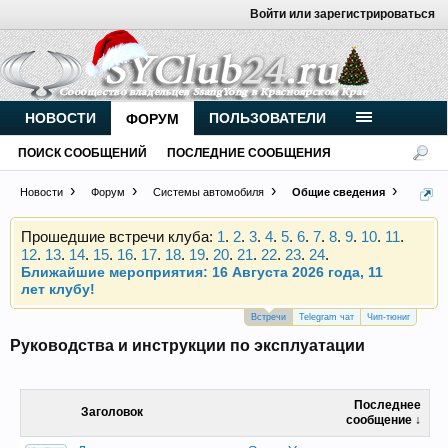
Войти или зарегистрироваться
Внимание, новые участники нашего клуба!
Основное общение происходит в
Telegram-чате
.
Присоединяйтесь.
НОВОСТИ
ПОЛЬЗОВАТЕЛИ
ФОРУМ
Чип-тюнинг (прошивка) дизелей от
ПОИСК СООБЩЕНИЙ
ПОСЛЕДНИЕ СООБЩЕНИЯ
Vahmurka
Новости
Форум
Системы автомобиля
Общие сведения
Прошедшие встречи клуба:
1
.
2
.
3
.
4
.
5
.
6
.
7
.
8
.
9
.
10
.
11
.
12
.
13
.
14
.
15
.
16
.
17
.
18
.
19
.
20
.
21
.
22
.
23
.
24
.
Ближайшие мероприятия: 16 Августа 2026 года, 11
лет клубу!
Внимание, новые участники нашего клуба!
Встречи
Telegram чат
Чип-тюниг
Основное общение происходит в
Telegram-чате
.
Руководства и инструкции по эксплуатации
Присоединяйтесь.
Чип-тюнинг (прошивка) дизелей от
Последнее
Vahmurka
Заголовок
сообщение ↓