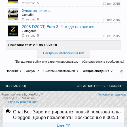
Ответов:
5
10 ноя 2015
Электро-схемы
Costaño
Ответов:
0
10 ноя 2015
2008 D20DT, Euro 3. Что где находится.
Zlatogorec
Ответов:
5
10 сен 2015
Показано тем: с 1 по 18 из 18.
Настройки отображения тем
(Вы должны войти или зарегистрироваться, чтобы разместить сообщение.)
Новости
Форум
Системы автомобиля
Общие сведения
RUSSIAN (RU)
ОБРАТНАЯ СВЯЗЬ
ПОМОЩЬ
Forum software by XenForo™
Условия и правила
Перевод:
XF-Russia.ru
|
Style by pixelExit.com
Chat Bot: Зарегистрировался новый пользователь -
Oleggob. Добро пожаловать!
Воскресенье в 00:53
Чат [
0
]