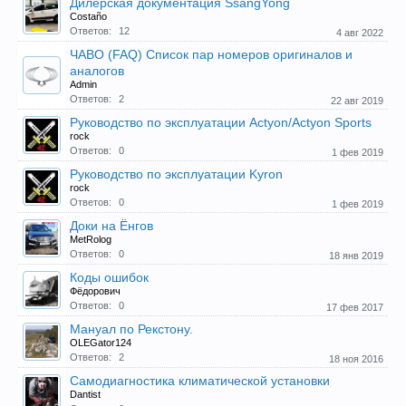
Дилерская документация SsangYong
Costaño
Прошедшие встречи клуба:
1
.
2
.
3
.
4
.
5
.
6
.
7
.
8
.
9
.
10
.
11
.
Ответов:
12
4 авг 2022
12
.
13
.
14
.
15
.
16
.
17
.
18
.
19
.
20
.
21
.
22
.
23
.
24
.
ЧАВО (FAQ) Список пар номеров оригиналов и
Ближайшие мероприятия: 16 Августа 2026 года, 11
аналогов
лет клубу!
Admin
Ответов:
2
22 авг 2019
Руководство по эксплуатации Actyon/Actyon Sports
rock
Ответов:
0
1 фев 2019
Руководство по эксплуатации Kyron
rock
Ответов:
0
1 фев 2019
Доки на Ёнгов
MetRolog
Ответов:
0
18 янв 2019
Коды ошибок
Фёдорович
Ответов:
0
17 фев 2017
Мануал по Рекстону.
OLEGator124
Ответов:
2
18 ноя 2016
Самодиагностика климатической установки
Dantist