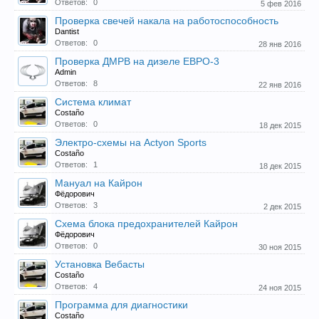
Ответов:
0
5 фев 2016
Проверка свечей накала на работоспособность
Dantist
Ответов:
0
28 янв 2016
Проверка ДМРВ на дизеле ЕВРО-3
Admin
Ответов:
8
22 янв 2016
Система климат
Costaño
Ответов:
0
18 дек 2015
Электро-схемы на Actyon Sports
Costaño
Ответов:
1
18 дек 2015
Мануал на Кайрон
Фёдорович
Ответов:
3
2 дек 2015
Схема блока предохранителей Кайрон
Фёдорович
Ответов:
0
30 ноя 2015
Установка Вебасты
Costaño
Ответов:
4
24 ноя 2015
Программа для диагностики
Costaño