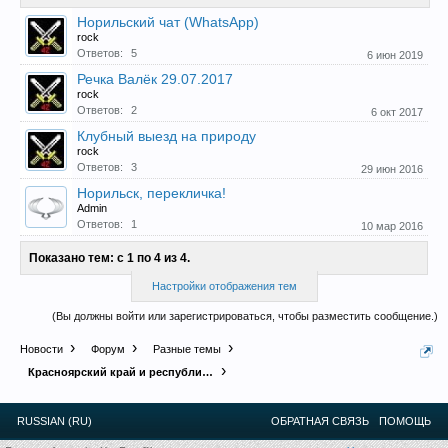
Норильский чат (WhatsApp)
rock
Прошедшие встречи клуба:
1
.
2
.
3
.
4
.
5
.
6
.
7
.
8
.
9
.
10
.
11
.
Ответов:
5
6 июн 2019
12
.
13
.
14
.
15
.
16
.
17
.
18
.
19
.
20
.
21
.
22
.
23
.
24
.
Речка Валёк 29.07.2017
Ближайшие мероприятия: 16 Августа 2026 года, 11
rock
лет клубу!
Ответов:
2
6 окт 2017
Клубный выезд на природу
rock
Ответов:
3
29 июн 2016
Норильск, перекличка!
Admin
Ответов:
1
10 мар 2016
Показано тем: с 1 по 4 из 4.
Настройки отображения тем
(Вы должны войти или зарегистрироваться, чтобы разместить сообщение.)
Новости
Форум
Разные темы
Красноярский край и республика Хакасия
RUSSIAN (RU)
ОБРАТНАЯ СВЯЗЬ
ПОМОЩЬ