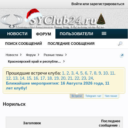
Войти или зарегистрироваться
Внимание, новые участники нашего клуба!
Основное общение происходит в
Telegram-чате
.
НОВОСТИ
ПОЛЬЗОВАТЕЛИ
ФОРУМ
Присоединяйтесь.
ПОИСК СООБЩЕНИЙ
ПОСЛЕДНИЕ СООБЩЕНИЯ
Чип-тюнинг (прошивка) дизелей от
Vahmurka
Новости
Форум
Разные темы
Красноярский край и республика Хакасия
Прошедшие встречи клуба:
1
.
2
.
3
.
4
.
5
.
6
.
7
.
8
.
9
.
10
.
11
.
12
.
13
.
14
.
15
.
16
.
17
.
18
.
19
.
20
.
21
.
22
.
23
.
24
.
Ближайшие мероприятия: 16 Августа 2026 года, 11
лет клубу!
Внимание, новые участники нашего клуба!
Встречи
Telegram чат
Чип-тюниг
Основное общение происходит в
Telegram-чате
.
Норильск
Присоединяйтесь.
Чип-тюнинг (прошивка) дизелей от
Последнее
Vahmurka
Заголовок
сообщение ↓