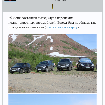
Прошедшие встречи клуба:
1
.
2
.
3
.
4
.
5
.
6
.
7
.
8
.
9
.
10
.
11
.
12
.
13
.
14
.
15
.
16
.
17
.
18
.
19
.
20
.
21
.
22
.
23
.
24
.
25 июня состоялся выезд клуба корейских
Ближайшие мероприятия: 16 Августа 2026 года, 11
полноприводных автомобилей. Выезд был пробным, так
лет клубу!
что далеко не заезжали (
ссылка на гугл карту
).