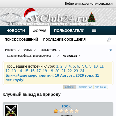
Войти или зарегистрироваться
Внимание, новые участники нашего клуба!
Основное общение происходит в
Telegram-чате
.
НОВОСТИ
ПОЛЬЗОВАТЕЛИ
ФОРУМ
Присоединяйтесь.
ПОИСК СООБЩЕНИЙ
ПОСЛЕДНИЕ СООБЩЕНИЯ
Чип-тюнинг (прошивка) дизелей от
Vahmurka
Новости
Форум
Разные темы
Красноярский край и республика Хакасия
Норильск
Прошедшие встречи клуба:
1
.
2
.
3
.
4
.
5
.
6
.
7
.
8
.
9
.
10
.
11
.
12
.
13
.
14
.
15
.
16
.
17
.
18
.
19
.
20
.
21
.
22
.
23
.
24
.
Ближайшие мероприятия: 16 Августа 2026 года, 11
лет клубу!
Внимание, новые участники нашего клуба!
Встречи
Telegram чат
Чип-тюниг
Основное общение происходит в
Telegram-чате
.
Клубный выезд на природу
Присоединяйтесь.
Чип-тюнинг (прошивка) дизелей от
rock
Vahmurka
Участник