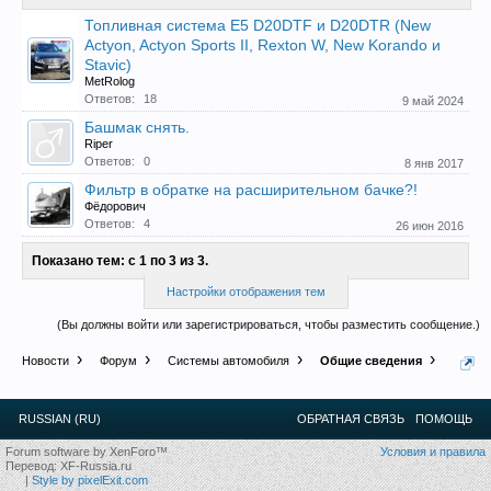
Топливная система E5 D20DTF и D20DTR (New
Прошедшие встречи клуба:
1
.
2
.
3
.
4
.
5
.
6
.
7
.
8
.
9
.
10
.
11
.
Actyon, Actyon Sports II, Rexton W, New Korando и
12
.
13
.
14
.
15
.
16
.
17
.
18
.
19
.
20
.
21
.
22
.
23
.
24
.
Stavic)
Ближайшие мероприятия: 16 Августа 2026 года, 11
MetRolog
лет клубу!
Ответов:
18
9 май 2024
Башмак снять.
Riper
Ответов:
0
8 янв 2017
Фильтр в обратке на расширительном бачке?!
Фёдорович
Ответов:
4
26 июн 2016
Показано тем: с 1 по 3 из 3.
Настройки отображения тем
(Вы должны войти или зарегистрироваться, чтобы разместить сообщение.)
Новости
Форум
Системы автомобиля
Общие сведения
RUSSIAN (RU)
ОБРАТНАЯ СВЯЗЬ
ПОМОЩЬ
Forum software by XenForo™
Условия и правила
Перевод:
XF-Russia.ru
|
Style by pixelExit.com