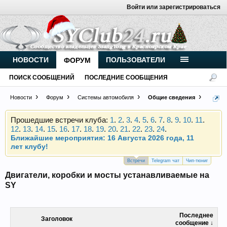
Войти или зарегистрироваться
Внимание, новые участники нашего клуба!
Основное общение происходит в
Telegram-чате
.
Присоединяйтесь.
НОВОСТИ
ПОЛЬЗОВАТЕЛИ
ФОРУМ
Чип-тюнинг (прошивка) дизелей от
ПОИСК СООБЩЕНИЙ
ПОСЛЕДНИЕ СООБЩЕНИЯ
Vahmurka
Новости
Форум
Системы автомобиля
Общие сведения
Прошедшие встречи клуба:
1
.
2
.
3
.
4
.
5
.
6
.
7
.
8
.
9
.
10
.
11
.
12
.
13
.
14
.
15
.
16
.
17
.
18
.
19
.
20
.
21
.
22
.
23
.
24
.
Ближайшие мероприятия: 16 Августа 2026 года, 11
лет клубу!
Внимание, новые участники нашего клуба!
Встречи
Telegram чат
Чип-тюниг
Основное общение происходит в
Telegram-чате
.
Двигатели, коробки и мосты устанавливаемые на
Присоединяйтесь.
SY
Чип-тюнинг (прошивка) дизелей от
Vahmurka
Последнее
Заголовок
сообщение ↓