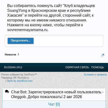
12
.
13
.
14
.
15
.
16
.
17
.
18
.
19
.
20
.
21
.
22
.
23
.
24
.
Вы собираетесь покинуть сайт "Клуб владельцев
Ближайшие мероприятия: 16 Августа 2026 года, 11
SsangYong в Красноярском крае и республике
лет клубу!
Хакасия" и перейти на другой, сторонний сайт, к
которому мы не имеем никакого отношения.
Нажмите на кнопку ниже, чтобы перейти к
sovremennayamama.ru.
Продолжить...
Новости
RUSSIAN (RU)
ОБРАТНАЯ СВЯЗЬ
ПОМОЩЬ
Forum software by XenForo™
Условия и правила
Перевод:
XF-Russia.ru
|
Style by pixelExit.com
Chat Bot: Зарегистрировался новый пользователь -
Oleggob. Добро пожаловать!
2 авг 2026
Чат [
0
]