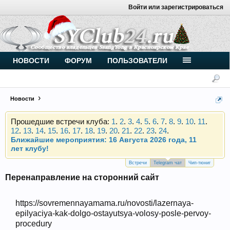
Войти или зарегистрироваться
Внимание, новые участники нашего клуба!
Основное общение происходит в
Telegram-чате
.
Присоединяйтесь.
Чип-тюнинг (прошивка) дизелей от
НОВОСТИ
ФОРУМ
ПОЛЬЗОВАТЕЛИ
Vahmurka
Новости
Прошедшие встречи клуба:
1
.
2
.
3
.
4
.
5
.
6
.
7
.
8
.
9
.
10
.
11
.
12
.
13
.
14
.
15
.
16
.
17
.
18
.
19
.
20
.
21
.
22
.
23
.
24
.
Ближайшие мероприятия: 16 Августа 2026 года, 11
лет клубу!
Внимание, новые участники нашего клуба!
Основное общение происходит в
Telegram-чате
.
Встречи
Telegram чат
Чип-тюниг
Присоединяйтесь.
Перенаправление на сторонний сайт
Чип-тюнинг (прошивка) дизелей от
Vahmurka
https://sovremennayamama.ru/novosti/lazernaya-
epilyaciya-kak-dolgo-ostayutsya-volosy-posle-pervoy-
procedury
Прошедшие встречи клуба:
1
.
2
.
3
.
4
.
5
.
6
.
7
.
8
.
9
.
10
.
11
.