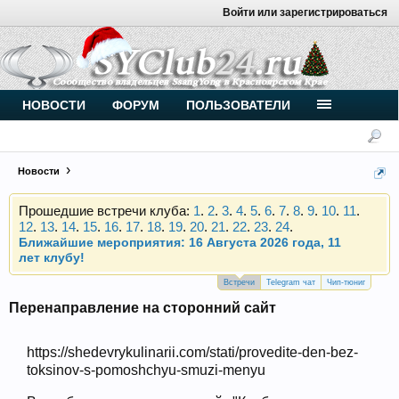
Войти или зарегистрироваться
Внимание, новые участники нашего клуба!
Основное общение происходит в
Telegram-чате
.
Присоединяйтесь.
Чип-тюнинг (прошивка) дизелей от
НОВОСТИ
ФОРУМ
ПОЛЬЗОВАТЕЛИ
Vahmurka
Новости
Прошедшие встречи клуба:
1
.
2
.
3
.
4
.
5
.
6
.
7
.
8
.
9
.
10
.
11
.
12
.
13
.
14
.
15
.
16
.
17
.
18
.
19
.
20
.
21
.
22
.
23
.
24
.
Ближайшие мероприятия: 16 Августа 2026 года, 11
лет клубу!
Внимание, новые участники нашего клуба!
Основное общение происходит в
Telegram-чате
.
Встречи
Telegram чат
Чип-тюниг
Присоединяйтесь.
Перенаправление на сторонний сайт
Чип-тюнинг (прошивка) дизелей от
Vahmurka
https://shedevrykulinarii.com/stati/provedite-den-bez-
toksinov-s-pomoshchyu-smuzi-menyu
Прошедшие встречи клуба:
1
.
2
.
3
.
4
.
5
.
6
.
7
.
8
.
9
.
10
.
11
.