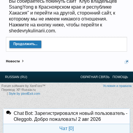
Вы собираетесь покинуть сайт "Клуб владельцев
12
.
13
.
14
.
15
.
16
.
17
.
18
.
19
.
20
.
21
.
22
.
23
.
24
.
SsangYong в Красноярском крае и республике
Ближайшие мероприятия: 16 Августа 2026 года, 11
Хакасия" и перейти на другой, сторонний сайт, к
лет клубу!
которому мы не имеем никакого отношения.
Нажмите на кнопку ниже, чтобы перейти к
shedevrykulinarii.com.
Продолжить...
Новости
RUSSIAN (RU)
ОБРАТНАЯ СВЯЗЬ
ПОМОЩЬ
Forum software by XenForo™
Условия и правила
Перевод:
XF-Russia.ru
|
Style by pixelExit.com
Chat Bot: Зарегистрировался новый пользователь -
Oleggob. Добро пожаловать!
2 авг 2026
Чат [
0
]