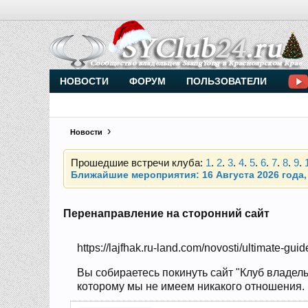
Внимание, новые участники нашего клуба!
Основное общение происходит в
Telegram-чате
НОВОСТИ
ФОРУМ
ПОЛЬЗОВАТЕЛИ
Новости
Прошедшие встречи клуба:
1
.
2
.
3
.
4
.
5
.
6
.
7
.
8
.
9
.
Ближайшие мероприятия: 16 Августа 2026 года, 
Внимание, новые участники нашего клуба!
Основное общение происходит в
Telegram-чате
Перенаправление на сторонний сайт
https://lajfhak.ru-land.com/novosti/ultimate-gu
Прошедшие встречи клуба:
1
.
2
.
3
.
4
.
5
.
6
.
7
.
8
.
9
.
Ближайшие мероприятия: 16 Августа 2026 года, 
Вы собираетесь покинуть сайт "Клуб владель
которому мы не имеем никакого отношения. Н