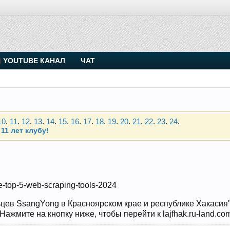
. Присоединяйтесь.
YOUTUBE КАНАЛ
ЧАТ
Чип-тюнинг (прошивка) дизелей от Vahmurka
10
.
11
.
12
.
13
.
14
.
15
.
16
.
17
.
18
.
19
.
20
.
21
.
22
.
23
.
24
.
11 лет клубу!
. Присоединяйтесь.
Чип-тюнинг (прошивка) дизелей от Vahmurka
ide-top-5-web-scraping-tools-2024
10
.
11
.
12
.
13
.
14
.
15
.
16
.
17
.
18
.
19
.
20
.
21
.
22
.
23
.
24
.
11 лет клубу!
цев SsangYong в Красноярском крае и республике Хакасия" и
ажмите на кнопку ниже, чтобы перейти к lajfhak.ru-land.co