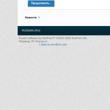
Продолжить...
Новости
RUSSIAN (RU)
Forum software by XenForo™
©2010-2015 XenForo Ltd.
Перевод:
XF-Russia.ru
|
Style by pixelExit.com