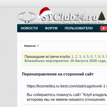
Внимание, новые участники нашего клуба!
Основное общение происходит в
Telegram-чате
НОВОСТИ
ФОРУМ
ПОЛЬЗОВАТЕЛИ
Новости
Прошедшие встречи клуба:
1
.
2
.
3
.
4
.
5
.
6
.
7
.
8
.
9
.
Ближайшие мероприятия: 16 Августа 2026 года, 
Внимание, новые участники нашего клуба!
Основное общение происходит в
Telegram-чате
Перенаправление на сторонний сайт
https://kosmetika.ru-best.com/stati/zagolovok-1
Прошедшие встречи клуба:
1
.
2
.
3
.
4
.
5
.
6
.
7
.
8
.
9
.
Ближайшие мероприятия: 16 Августа 2026 года, 
Вы собираетесь покинуть сайт "Клуб владель
которому мы не имеем никакого отношения. Н