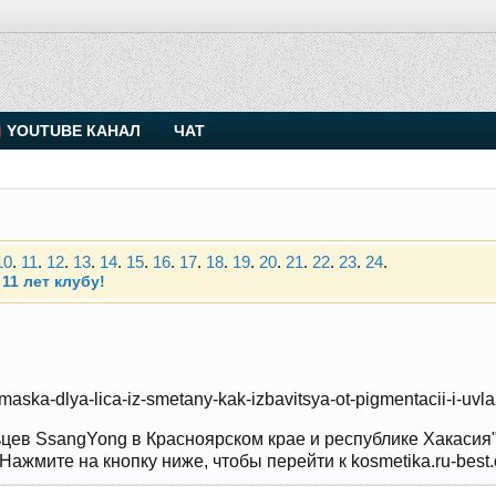
. Присоединяйтесь.
YOUTUBE КАНАЛ
ЧАТ
Чип-тюнинг (прошивка) дизелей от Vahmurka
10
.
11
.
12
.
13
.
14
.
15
.
16
.
17
.
18
.
19
.
20
.
21
.
22
.
23
.
24
.
11 лет клубу!
. Присоединяйтесь.
Чип-тюнинг (прошивка) дизелей от Vahmurka
-maska-dlya-lica-iz-smetany-kak-izbavitsya-ot-pigmentacii-i-uvl
10
.
11
.
12
.
13
.
14
.
15
.
16
.
17
.
18
.
19
.
20
.
21
.
22
.
23
.
24
.
11 лет клубу!
цев SsangYong в Красноярском крае и республике Хакасия" и
ажмите на кнопку ниже, чтобы перейти к kosmetika.ru-best