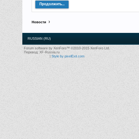
Продолжить...
Новости
RUSSIAN (RU)
Forum software by XenForo™
©2010-2015 XenForo Ltd.
Перевод:
XF-Russia.ru
|
Style by pixelExit.com