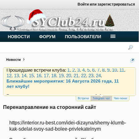
Войти или зарегистрироваться
Внимание, новые участники нашего клуба!
Основное общение происходит в
Telegram-чате
.
Присоединяйтесь.
Чип-тюнинг (прошивка) дизелей от
НОВОСТИ
ФОРУМ
ПОЛЬЗОВАТЕЛИ
Vahmurka
Новости
Прошедшие встречи клуба:
1
.
2
.
3
.
4
.
5
.
6
.
7
.
8
.
9
.
10
.
11
.
12
.
13
.
14
.
15
.
16
.
17
.
18
.
19
.
20
.
21
.
22
.
23
.
24
.
Ближайшие мероприятия: 16 Августа 2026 года, 11
лет клубу!
Внимание, новые участники нашего клуба!
Основное общение происходит в
Telegram-чате
.
Присоединяйтесь.
Встречи
Telegram чат
Чип-тюниг
Перенаправление на сторонний сайт
Чип-тюнинг (прошивка) дизелей от
Vahmurka
https://interior.ru-best.com/idei-dizayna/shemy-klumb-
kak-sdelat-svoy-sad-bolee-privlekatelnym
Прошедшие встречи клуба:
1
.
2
.
3
.
4
.
5
.
6
.
7
.
8
.
9
.
10
.
11
.