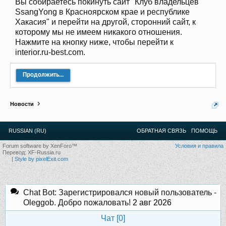
Вы собираетесь покинуть сайт "Клуб владельцев
12
.
13
.
14
.
15
.
16
.
17
.
18
.
19
.
20
.
21
.
22
.
23
.
24
.
SsangYong в Красноярском крае и республике
Ближайшие мероприятия: 16 Августа 2026 года, 11
лет клубу!
Хакасия" и перейти на другой, сторонний сайт, к
которому мы не имеем никакого отношения.
Нажмите на кнопку ниже, чтобы перейти к
interior.ru-best.com.
Продолжить...
Новости
RUSSIAN (RU)
ОБРАТНАЯ СВЯЗЬ
ПОМОЩЬ
Forum software by XenForo™
Условия и правила
Перевод:
XF-Russia.ru
|
Style by pixelExit.com
Chat Bot: Зарегистрировался новый пользователь -
Oleggob. Добро пожаловать!
2 авг 2026
Чат [
0
]