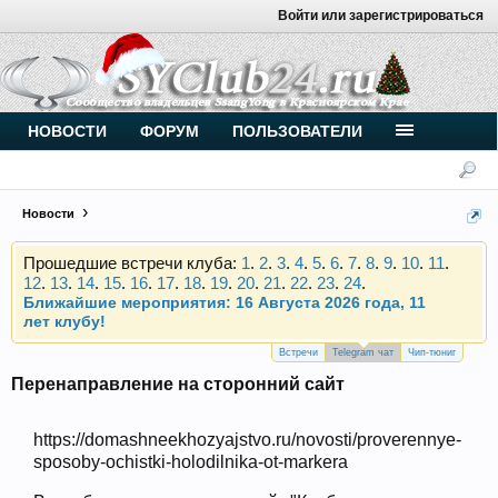
Войти или зарегистрироваться
Внимание, новые участники нашего клуба!
Основное общение происходит в
Telegram-чате
.
Присоединяйтесь.
Чип-тюнинг (прошивка) дизелей от
НОВОСТИ
ФОРУМ
ПОЛЬЗОВАТЕЛИ
Vahmurka
Новости
Прошедшие встречи клуба:
1
.
2
.
3
.
4
.
5
.
6
.
7
.
8
.
9
.
10
.
11
.
12
.
13
.
14
.
15
.
16
.
17
.
18
.
19
.
20
.
21
.
22
.
23
.
24
.
Ближайшие мероприятия: 16 Августа 2026 года, 11
лет клубу!
Внимание, новые участники нашего клуба!
Основное общение происходит в
Telegram-чате
.
Встречи
Telegram чат
Чип-тюниг
Присоединяйтесь.
Перенаправление на сторонний сайт
Чип-тюнинг (прошивка) дизелей от
Vahmurka
https://domashneekhozyajstvo.ru/novosti/proverennye-
sposoby-ochistki-holodilnika-ot-markera
Прошедшие встречи клуба:
1
.
2
.
3
.
4
.
5
.
6
.
7
.
8
.
9
.
10
.
11
.