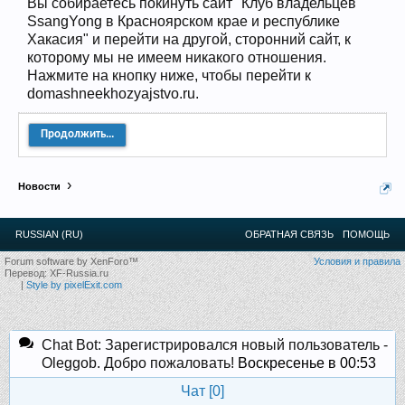
Вы собираетесь покинуть сайт "Клуб владельцев
12
.
13
.
14
.
15
.
16
.
17
.
18
.
19
.
20
.
21
.
22
.
23
.
24
.
SsangYong в Красноярском крае и республике
Ближайшие мероприятия: 16 Августа 2026 года, 11
Хакасия" и перейти на другой, сторонний сайт, к
лет клубу!
которому мы не имеем никакого отношения.
Нажмите на кнопку ниже, чтобы перейти к
domashneekhozyajstvo.ru.
Продолжить...
Новости
RUSSIAN (RU)
ОБРАТНАЯ СВЯЗЬ
ПОМОЩЬ
Forum software by XenForo™
Условия и правила
Перевод:
XF-Russia.ru
|
Style by pixelExit.com
Chat Bot: Зарегистрировался новый пользователь -
Oleggob. Добро пожаловать!
Воскресенье в 00:53
Чат [
0
]