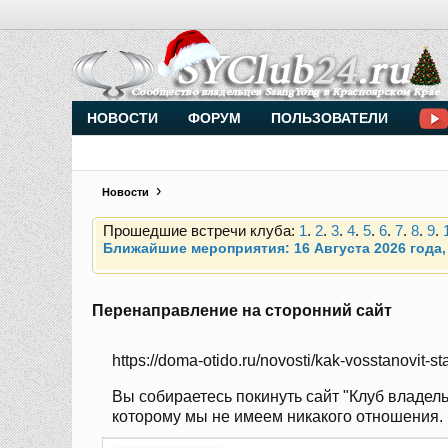
Внимание, новые участники нашего клуба!
Основное общение происходит в
Telegram-чате
НОВОСТИ
ФОРУМ
ПОЛЬЗОВАТЕЛИ
Прошедшие встречи клуба:
1
.
2
.
3
.
4
.
5
.
6
.
7
.
8
.
9
.
Новости
Ближайшие мероприятия: 16 Августа 2026 года, 
Внимание, новые участники нашего клуба!
Основное общение происходит в
Telegram-чате
Перенаправление на сторонний сайт
Прошедшие встречи клуба:
1
.
2
.
3
.
4
.
5
.
6
.
7
.
8
.
9
.
https://doma-otido.ru/novosti/kak-vosstanovit
Ближайшие мероприятия: 16 Августа 2026 года, 
Вы собираетесь покинуть сайт "Клуб владель
которому мы не имеем никакого отношения. Н