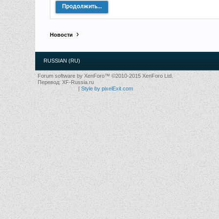
Продолжить...
Новости
RUSSIAN (RU)
Forum software by XenForo™
©2010-2015 XenForo Ltd.
Перевод:
XF-Russia.ru
|
Style by pixelExit.com