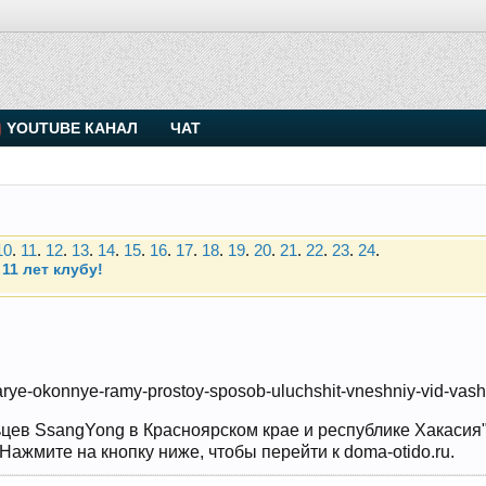
. Присоединяйтесь.
YOUTUBE КАНАЛ
ЧАТ
Чип-тюнинг (прошивка) дизелей от Vahmurka
10
.
11
.
12
.
13
.
14
.
15
.
16
.
17
.
18
.
19
.
20
.
21
.
22
.
23
.
24
.
11 лет клубу!
. Присоединяйтесь.
Чип-тюнинг (прошивка) дизелей от Vahmurka
10
.
11
.
12
.
13
.
14
.
15
.
16
.
17
.
18
.
19
.
20
.
21
.
22
.
23
.
24
.
-starye-okonnye-ramy-prostoy-sposob-uluchshit-vneshniy-vid-va
11 лет клубу!
цев SsangYong в Красноярском крае и республике Хакасия" и
ажмите на кнопку ниже, чтобы перейти к doma-otido.ru.