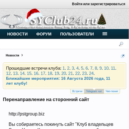
Войти или зарегистрироваться
Внимание, новые участники нашего клуба!
Основное общение происходит в
Telegram-чате
.
Присоединяйтесь.
Чип-тюнинг (прошивка) дизелей от
НОВОСТИ
ФОРУМ
ПОЛЬЗОВАТЕЛИ
Vahmurka
Новости
Прошедшие встречи клуба:
1
.
2
.
3
.
4
.
5
.
6
.
7
.
8
.
9
.
10
.
11
.
12
.
13
.
14
.
15
.
16
.
17
.
18
.
19
.
20
.
21
.
22
.
23
.
24
.
Ближайшие мероприятия: 16 Августа 2026 года, 11
лет клубу!
Внимание, новые участники нашего клуба!
Основное общение происходит в
Telegram-чате
.
Встречи
Telegram чат
Чип-тюниг
Присоединяйтесь.
Перенаправление на сторонний сайт
Чип-тюнинг (прошивка) дизелей от
Vahmurka
http://pstgroup.biz
Вы собираетесь покинуть сайт "Клуб владельцев
Прошедшие встречи клуба:
1
.
2
.
3
.
4
.
5
.
6
.
7
.
8
.
9
.
10
.
11
.