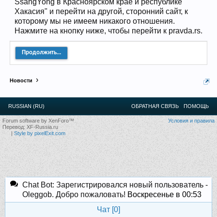
SsangYong в Красноярском крае и республике
12
.
13
.
14
.
15
.
16
.
17
.
18
.
19
.
20
.
21
.
22
.
23
.
24
.
Хакасия" и перейти на другой, сторонний сайт, к
Ближайшие мероприятия: 16 Августа 2026 года, 11
которому мы не имеем никакого отношения.
лет клубу!
Нажмите на кнопку ниже, чтобы перейти к pravda.rs.
Продолжить...
Новости
RUSSIAN (RU)
ОБРАТНАЯ СВЯЗЬ
ПОМОЩЬ
Forum software by XenForo™
Условия и правила
Перевод:
XF-Russia.ru
|
Style by pixelExit.com
Chat Bot: Зарегистрировался новый пользователь -
Oleggob. Добро пожаловать!
Воскресенье в 00:53
Чат [
0
]