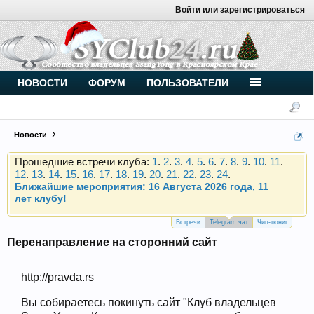
Войти или зарегистрироваться
Внимание, новые участники нашего клуба!
Основное общение происходит в
Telegram-чате
.
Присоединяйтесь.
Чип-тюнинг (прошивка) дизелей от
НОВОСТИ
ФОРУМ
ПОЛЬЗОВАТЕЛИ
Vahmurka
Новости
Прошедшие встречи клуба:
1
.
2
.
3
.
4
.
5
.
6
.
7
.
8
.
9
.
10
.
11
.
12
.
13
.
14
.
15
.
16
.
17
.
18
.
19
.
20
.
21
.
22
.
23
.
24
.
Ближайшие мероприятия: 16 Августа 2026 года, 11
лет клубу!
Внимание, новые участники нашего клуба!
Основное общение происходит в
Telegram-чате
.
Присоединяйтесь.
Встречи
Telegram чат
Чип-тюниг
Перенаправление на сторонний сайт
Чип-тюнинг (прошивка) дизелей от
Vahmurka
http://pravda.rs
Вы собираетесь покинуть сайт "Клуб владельцев
Прошедшие встречи клуба:
1
.
2
.
3
.
4
.
5
.
6
.
7
.
8
.
9
.
10
.
11
.