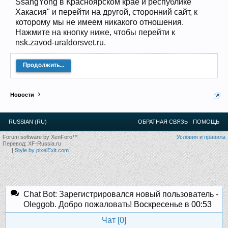
SsangYong в Красноярском крае и республике
12
.
13
.
14
.
15
.
16
.
17
.
18
.
19
.
20
.
21
.
22
.
23
.
24
.
Хакасия" и перейти на другой, сторонний сайт, к
Ближайшие мероприятия: 16 Августа 2026 года, 11
которому мы не имеем никакого отношения.
лет клубу!
Нажмите на кнопку ниже, чтобы перейти к
nsk.zavod-uraldorsvet.ru.
Продолжить...
Новости
RUSSIAN (RU)
ОБРАТНАЯ СВЯЗЬ
ПОМОЩЬ
Forum software by XenForo™
Условия и правила
Перевод:
XF-Russia.ru
|
Style by pixelExit.com
Chat Bot: Зарегистрировался новый пользователь -
Oleggob. Добро пожаловать!
Воскресенье в 00:53
Чат [
0
]