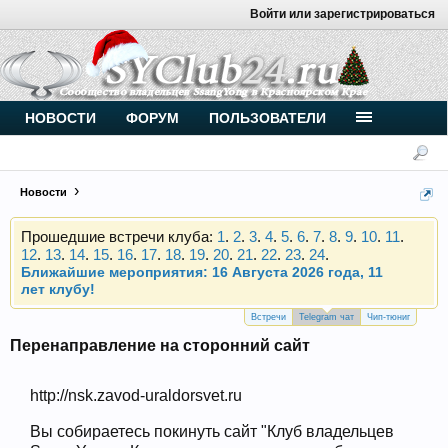
Войти или зарегистрироваться
Внимание, новые участники нашего клуба!
Основное общение происходит в
Telegram-чате
.
Присоединяйтесь.
Чип-тюнинг (прошивка) дизелей от
НОВОСТИ
ФОРУМ
ПОЛЬЗОВАТЕЛИ
Vahmurka
Новости
Прошедшие встречи клуба:
1
.
2
.
3
.
4
.
5
.
6
.
7
.
8
.
9
.
10
.
11
.
12
.
13
.
14
.
15
.
16
.
17
.
18
.
19
.
20
.
21
.
22
.
23
.
24
.
Ближайшие мероприятия: 16 Августа 2026 года, 11
лет клубу!
Внимание, новые участники нашего клуба!
Основное общение происходит в
Telegram-чате
.
Встречи
Telegram чат
Чип-тюниг
Присоединяйтесь.
Перенаправление на сторонний сайт
Чип-тюнинг (прошивка) дизелей от
Vahmurka
http://nsk.zavod-uraldorsvet.ru
Вы собираетесь покинуть сайт "Клуб владельцев
Прошедшие встречи клуба:
1
.
2
.
3
.
4
.
5
.
6
.
7
.
8
.
9
.
10
.
11
.