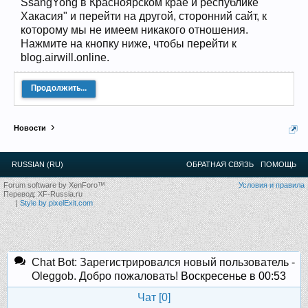
SsangYong в Красноярском крае и республике
Хакасия" и перейти на другой, сторонний сайт, к
которому мы не имеем никакого отношения.
Нажмите на кнопку ниже, чтобы перейти к
blog.airwill.online.
Продолжить...
Новости
RUSSIAN (RU)
ОБРАТНАЯ СВЯЗЬ
ПОМОЩЬ
Forum software by XenForo™
Условия и правила
Перевод:
XF-Russia.ru
|
Style by pixelExit.com
Chat Bot: Зарегистрировался новый пользователь -
Oleggob. Добро пожаловать!
Воскресенье в 00:53
Чат [
0
]