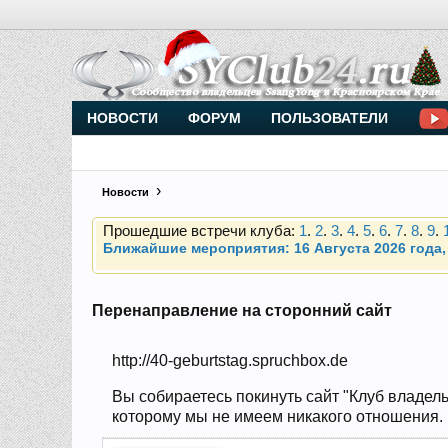
Внимание, новые участники нашего клуба!
Основное общение происходит в
Telegram-чате
НОВОСТИ
ФОРУМ
ПОЛЬЗОВАТЕЛИ
Прошедшие встречи клуба:
1
.
2
.
3
.
4
.
5
.
6
.
7
.
8
.
9
.
Новости
Ближайшие мероприятия: 16 Августа 2026 года, 
Внимание, новые участники нашего клуба!
Основное общение происходит в
Telegram-чате
Перенаправление на сторонний сайт
Прошедшие встречи клуба:
1
.
2
.
3
.
4
.
5
.
6
.
7
.
8
.
9
.
http://40-geburtstag.spruchbox.de
Ближайшие мероприятия: 16 Августа 2026 года, 
Вы собираетесь покинуть сайт "Клуб владель
которому мы не имеем никакого отношения. Н