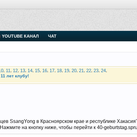
. Присоединяйтесь.
YOUTUBE КАНАЛ
ЧАТ
Чип-тюнинг (прошивка) дизелей от Vahmurka
10
.
11
.
12
.
13
.
14
.
15
.
16
.
17
.
18
.
19
.
20
.
21
.
22
.
23
.
24
.
11 лет клубу!
. Присоединяйтесь.
Чип-тюнинг (прошивка) дизелей от Vahmurka
10
.
11
.
12
.
13
.
14
.
15
.
16
.
17
.
18
.
19
.
20
.
21
.
22
.
23
.
24
.
11 лет клубу!
цев SsangYong в Красноярском крае и республике Хакасия" и
ажмите на кнопку ниже, чтобы перейти к 40-geburtstag.spru