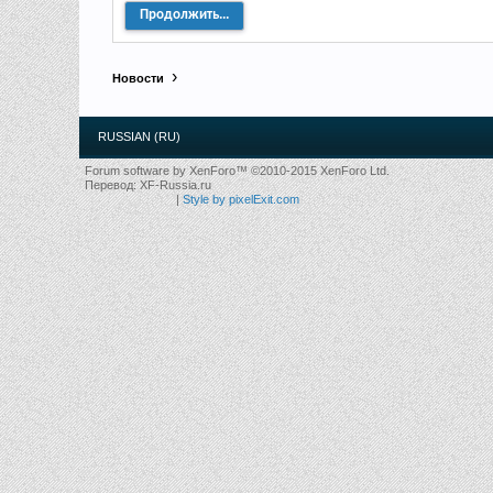
Продолжить...
Новости
RUSSIAN (RU)
Forum software by XenForo™
©2010-2015 XenForo Ltd.
Перевод:
XF-Russia.ru
|
Style by pixelExit.com