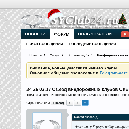
Прошедшие встречи клуба:
1
.
2
.
3
.
4
.
5
.
6
.
7
.
8
.
9
.
Ближайшие мероприятия: 16 Августа 2026 года, 
НОВОСТИ
ПОЛЬЗОВАТЕЛИ
ФОРУМ
Внимание, новые участники нашего клуба!
Основное общение происходит в
Telegram-чате
ПОИСК СООБЩЕНИЙ
ПОСЛЕДНИЕ СООБЩЕНИЯ
Новости
Форум
Встречи клуба
Неофициальные вст
Прошедшие встречи клуба:
1
.
2
.
3
.
4
.
5
.
6
.
7
.
8
.
9
.
Ближайшие мероприятия: 16 Августа 2026 года, 
24-26.03.17 Съезд внедорожных клубов Си
Тема в разделе "
Неофициальные встречи клуба, мероприятия.
", со
Страница 3 из 3
< Назад
1
2
3
Dantist сказал(а):
↑
Атэц, ты у Керхера набор инструм