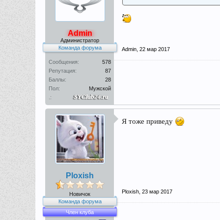
Admin
Администратор
Команда форума
Admin
,
22 мар 2017
Сообщения:
578
Репутация:
87
Баллы:
28
Пол:
Мужской
.:
Я тоже приведу
Ploxish
Ploxish
,
23 мар 2017
Новичок
Команда форума
Член клуба