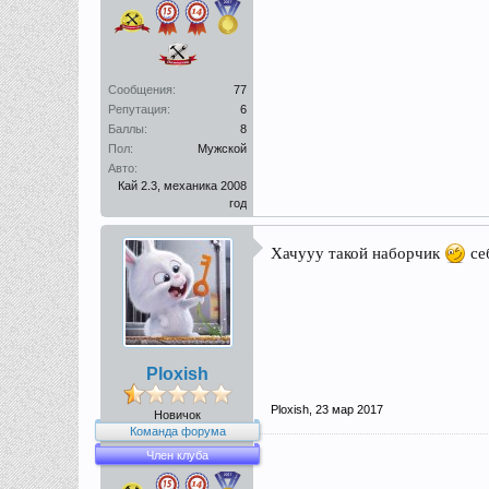
Сообщения:
77
Репутация:
6
Баллы:
8
Пол:
Мужской
Авто:
Кай 2.3, механика 2008
год
Хачууу такой наборчик
се
Ploxish
Ploxish
,
23 мар 2017
Новичок
Команда форума
Член клуба