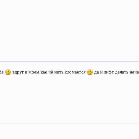
бе
вдруг в моем кае чё нить сломается
да и лифт делать нече