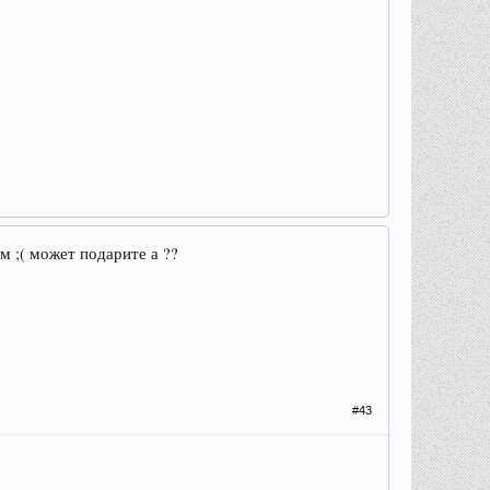
м ;( может подарите а ??
#43