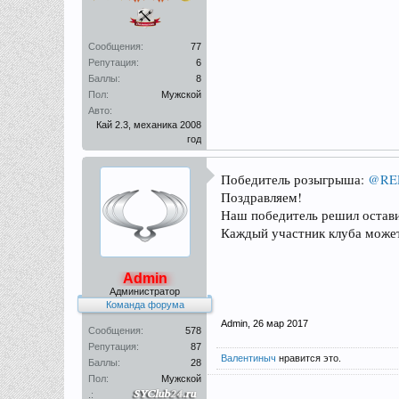
Сообщения:
77
Репутация:
6
Баллы:
8
Пол:
Мужской
Авто:
Кай 2.3, механика 2008
год
Победитель розыгрыша:
@RE
Поздравляем!
Наш победитель решил остави
Каждый участник клуба може
Admin
Администратор
Команда форума
Admin
,
26 мар 2017
Сообщения:
578
Репутация:
87
Валентиныч
нравится это.
Баллы:
28
Пол:
Мужской
.: