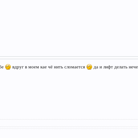
бе
вдруг в моем кае чё нить сломается
да и лифт делать нече