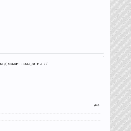
м ;( может подарите а ??
#44