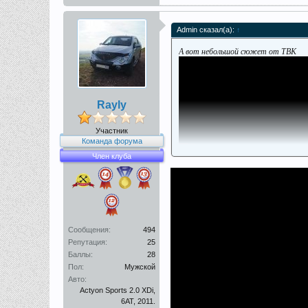
Admin сказал(а):
↑
А вот небольшой сюжет от ТВК
Rayly
Участник
Команда форума
Член клуба
Смотреть с 14:15
Сообщения:
494
Репутация:
25
Баллы:
28
Пол:
Мужской
Авто:
Actyon Sports 2.0 XDi,
6AT, 2011.