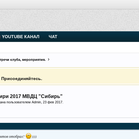
Чип-тюнинг (прошивка) дизелей от Vahmurka
10
.
11
.
12
.
13
.
14
.
15
.
16
.
17
.
18
.
19
.
20
.
21
.
22
.
23
.
24
.
11 лет клубу!
YOUTUBE КАНАЛ
ЧАТ
. Присоединяйтесь.
Чип-тюнинг (прошивка) дизелей от Vahmurka
речи клуба, мероприятия.
10
.
11
.
12
.
13
.
14
.
15
.
16
.
17
.
18
.
19
.
20
.
21
.
22
.
23
.
24
.
11 лет клубу!
бири 2017 МВДЦ "Сибирь"
здана пользователем
Admin
,
23 фев 2017
.
ентов отобрал?
))))