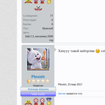
Сообщения:
77
Репутация:
6
Баллы:
8
Пол:
Мужской
Авто:
Кай 2.3, механика 2008
год
Хачууу такой наборчик
се
Ploxish
Ploxish
,
23 мар 2017
Новичок
Команда форума
Артем
нравится это.
Член клуба