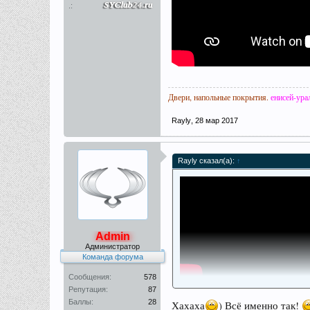
.:
Двери, напольные покрытия
.
енисей-ура
Rayly
,
28 мар 2017
Rayly сказал(а):
↑
Admin
Администратор
Команда форума
Сообщения:
578
Репутация:
87
Баллы:
28
Хахаха
) Всё именно так!