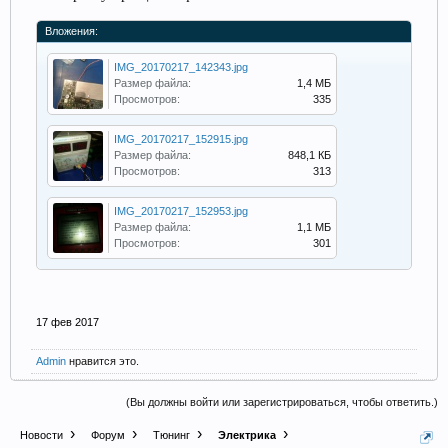
Вложения:
IMG_20170217_142343.jpg
Размер файла:
1,4 МБ
Просмотров:
335
IMG_20170217_152915.jpg
Размер файла:
848,1 КБ
Просмотров:
313
IMG_20170217_152953.jpg
Размер файла:
1,1 МБ
Просмотров:
301
17 фев 2017
Admin
нравится это.
(Вы должны войти или зарегистрироваться, чтобы ответить.)
Новости
Форум
Тюнинг
Электрика