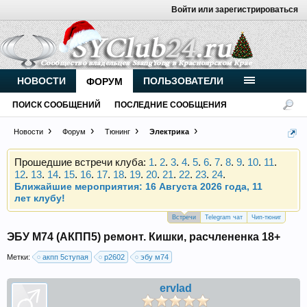
Войти или зарегистрироваться
Внимание, новые участники нашего клуба!
Основное общение происходит в
Telegram-чате
.
Присоединяйтесь.
НОВОСТИ
ПОЛЬЗОВАТЕЛИ
ФОРУМ
Чип-тюнинг (прошивка) дизелей от
ПОИСК СООБЩЕНИЙ
ПОСЛЕДНИЕ СООБЩЕНИЯ
Vahmurka
Новости
Форум
Тюнинг
Электрика
Прошедшие встречи клуба:
1
.
2
.
3
.
4
.
5
.
6
.
7
.
8
.
9
.
10
.
11
.
12
.
13
.
14
.
15
.
16
.
17
.
18
.
19
.
20
.
21
.
22
.
23
.
24
.
Ближайшие мероприятия: 16 Августа 2026 года, 11
лет клубу!
Внимание, новые участники нашего клуба!
Встречи
Telegram чат
Чип-тюниг
Основное общение происходит в
Telegram-чате
.
ЭБУ М74 (АКПП5) ремонт. Кишки, расчлененка 18+
Присоединяйтесь.
Метки:
акпп 5ступая
р2602
эбу м74
Чип-тюнинг (прошивка) дизелей от
Vahmurka
ervlad