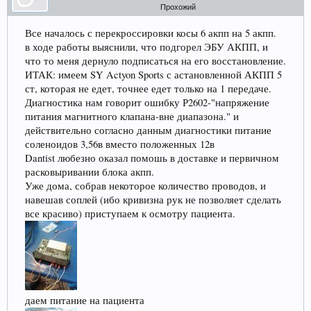
Прохожий
Прошедшие встречи клуба:
1
.
2
.
3
.
4
.
5
.
6
.
7
.
8
.
9
.
10
.
11
.
Все началось с перекроссировки косы 6 акпп на 5 акпп.
12
.
13
.
14
.
15
.
16
.
17
.
18
.
19
.
20
.
21
.
22
.
23
.
24
.
Ближайшие мероприятия: 16 Августа 2026 года, 11
в ходе работы выяснили, что подгорел ЭБУ АКПП, и
лет клубу!
что то меня дернуло подписаться на его восстановление.
ИТАК: имеем SY Actyon Sports с астановленной АКПП 5
ст, которая не едет, точнее едет только на 1 передаче.
Диагностика нам говорит ошибку Р2602-"напряжение
питания магнитного клапана-вне диапазона." и
действительно согласно данным диагностики питание
соленоидов 3,56в вместо положенных 12в
Dantist любезно оказал помошь в доставке и первичном
расковыривании блока акпп.
Уже дома, собрав некоторое количество проводов, и
навешав соплей (ибо кривизна рук не позволяет сделать
все красиво) приступаем к осмотру пациента.
даем питание на пациента