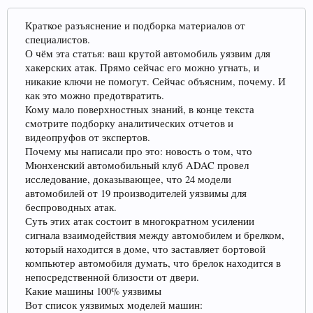
Прошедшие встречи клуба:
1
.
2
.
3
.
4
.
5
.
6
.
7
.
8
.
9
.
10
.
11
.
Краткое разъяснение и подборка материалов от
12
.
13
.
14
.
15
.
16
.
17
.
18
.
19
.
20
.
21
.
22
.
23
.
24
.
специалистов.
Ближайшие мероприятия: 16 Августа 2026 года, 11
О чём эта статья: ваш крутой автомобиль уязвим для
лет клубу!
хакерских атак. Прямо сейчас его можно угнать, и
никакие ключи не помогут. Сейчас объясним, почему. И
как это можно предотвратить.
Кому мало поверхностных знаний, в конце текста
смотрите подборку аналитических отчетов и
видеопруфов от экспертов.
Почему мы написали про это: новость о том, что
Мюнхенский автомобильный клуб ADAC провел
исследование, доказывающее, что 24 модели
автомобилей от 19 производителей уязвимы для
беспроводных атак.
Суть этих атак состоит в многократном усилении
сигнала взаимодействия между автомобилем и брелком,
который находится в доме, что заставляет бортовой
компьютер автомобиля думать, что брелок находится в
непосредственной близости от двери.
Какие машины 100% уязвимы
Вот список уязвимых моделей машин: