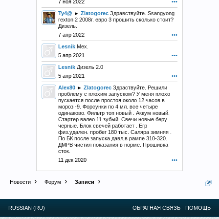
7 ноя 2022
•••
Ty4@
►
Zlatogorec
Здравствуйте. Ssangyong
rexton 2 2008г. евро 3 прошить сколько стоит?
Дизель.
7 апр 2022
•••
Lesnik
Мех.
5 апр 2021
•••
Lesnik
Дизель 2.0
5 апр 2021
•••
Alex80
►
Zlatogorec
Здраствуйте. Решили
проблему с плохим запуском? У меня плохо
пускается после простоя около 12 часов в
мороз -9. Форсунки по 4 мл. все четыре
одинаково. Фильтр топ новый . Аккум новый.
Стартер валео 11 зубый. Свечи новые беру
черные. Блок свечей работает . Егр
физ.удален. пробег 180 тыс. Саляра зимняя .
По БК после запуска давл,в рампе 310-320.
ДМРВ чистил показания в норме. Прошивка
сток.
11 дек 2020
•••
Новости
Форум
Записи
RUSSIAN (RU)
ОБРАТНАЯ СВЯЗЬ
ПОМОЩЬ