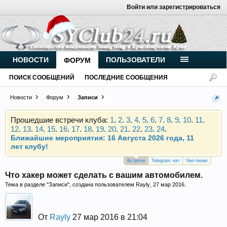
Войти или зарегистрироваться
Внимание, новые участники нашего клуба!
Основное общение происходит в
Telegram-чате
.
Присоединяйтесь.
НОВОСТИ
ПОЛЬЗОВАТЕЛИ
ФОРУМ
Чип-тюнинг (прошивка) дизелей от
ПОИСК СООБЩЕНИЙ
ПОСЛЕДНИЕ СООБЩЕНИЯ
Vahmurka
Новости
Форум
Записи
Прошедшие встречи клуба:
1
.
2
.
3
.
4
.
5
.
6
.
7
.
8
.
9
.
10
.
11
.
12
.
13
.
14
.
15
.
16
.
17
.
18
.
19
.
20
.
21
.
22
.
23
.
24
.
Ближайшие мероприятия: 16 Августа 2026 года, 11
лет клубу!
Внимание, новые участники нашего клуба!
Встречи
Telegram чат
Чип-тюниг
Основное общение происходит в
Telegram-чате
.
Что хакер может сделать с вашим автомобилем.
Присоединяйтесь.
Тема в разделе "
Записи
", создана пользователем
Rayly
,
27 мар 2016
.
Чип-тюнинг (прошивка) дизелей от
Vahmurka
От
Rayly
27 мар 2016 в 21:04