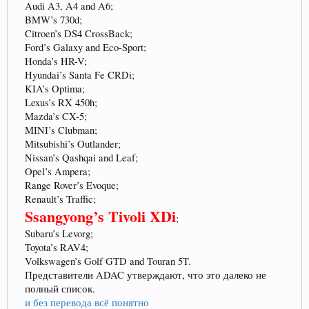
Audi A3, A4 and A6;
BMW’s 730d;
Citroen’s DS4 CrossBack;
Ford’s Galaxy and Eco-Sport;
Honda’s HR-V;
Hyundai’s Santa Fe CRDi;
KIA’s Optima;
Lexus’s RX 450h;
Mazda’s CX-5;
MINI’s Clubman;
Mitsubishi’s Outlander;
Nissan’s Qashqai and Leaf;
Opel’s Ampera;
Range Rover’s Evoque;
Renault’s Traffic;
Ssangyong’s Tivoli XDi
;
Subaru’s Levorg;
Toyota’s RAV4;
Volkswagen’s Golf GTD and Touran 5T.
Представители ADAC утверждают, что это далеко не
полный список.
и без перевода всё понятно