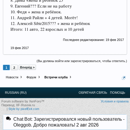
8. Дима +жена и ребёнок 25
9. Евгений??? Если не на работу
10. Федя + жена и ребёнок.
11. Андрей Райли + 4 детей. Могёт!
12. Алексей Sibir2015??? + жена и ребёнок
Итого: 11 авто, 22 взрослых и 10 детей
Последнее редактирование:
19 фев 2017
19 фев 2017
(Вы должны войти или зарегистрироваться, чтобы ответить.)
Вперёд >
1
2
Новости
Форум
Встречи клуба
RUSSIAN (RU)
ОБРАТНАЯ СВЯЗЬ
ПОМОЩЬ
Forum software by XenForo™
Условия и правила
Перевод:
XF-Russia.ru
|
Style by pixelExit.com
Chat Bot: Зарегистрировался новый пользователь -
Oleggob. Добро пожаловать!
2 авг 2026