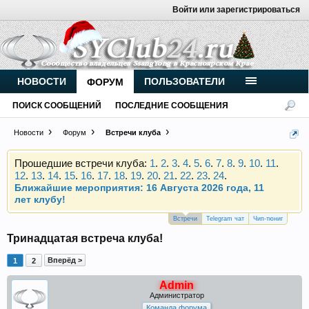
Войти или зарегистрироваться
Внимание, новые участники нашего клуба!
Основное общение происходит в
Telegram-чате
.
Присоединяйтесь.
НОВОСТИ
ПОЛЬЗОВАТЕЛИ
ФОРУМ
Чип-тюнинг (прошивка) дизелей от
ПОИСК СООБЩЕНИЙ
ПОСЛЕДНИЕ СООБЩЕНИЯ
Vahmurka
Новости
Форум
Встречи клуба
Прошедшие встречи клуба:
1
.
2
.
3
.
4
.
5
.
6
.
7
.
8
.
9
.
10
.
11
.
12
.
13
.
14
.
15
.
16
.
17
.
18
.
19
.
20
.
21
.
22
.
23
.
24
.
Ближайшие мероприятия: 16 Августа 2026 года, 11
лет клубу!
Внимание, новые участники нашего клуба!
Встречи
Telegram чат
Чип-тюниг
Основное общение происходит в
Telegram-чате
.
Тринадцатая встреча клуба!
Присоединяйтесь.
Вперёд >
1
2
Чип-тюнинг (прошивка) дизелей от
Vahmurka
Admin
Администратор
Команда форума