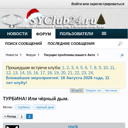
Войти или зарегистрироваться
Внимание, новые участники нашего клуба!
Основное общение происходит в
Telegram-чате
.
Присоединяйтесь.
НОВОСТИ
ПОЛЬЗОВАТЕЛИ
ФОРУМ
Чип-тюнинг (прошивка) дизелей от
ПОИСК СООБЩЕНИЙ
ПОСЛЕДНИЕ СООБЩЕНИЯ
Vahmurka
Новости
Форум
Текущие проблемы вашего Авто
Прошедшие встречи клуба:
1
.
2
.
3
.
4
.
5
.
6
.
7
.
8
.
9
.
10
.
11
.
12
.
13
.
14
.
15
.
16
.
17
.
18
.
19
.
20
.
21
.
22
.
23
.
24
.
Ближайшие мероприятия: 16 Августа 2026 года, 11
лет клубу!
Внимание, новые участники нашего клуба!
Встречи
Telegram чат
Чип-тюниг
Основное общение происходит в
Telegram-чате
.
ТУРБИНА! Или чёрный дым.
Присоединяйтесь.
Метки:
турбина
черный дым
Чип-тюнинг (прошивка) дизелей от
< Назад
Vahmurka
1
2
rock