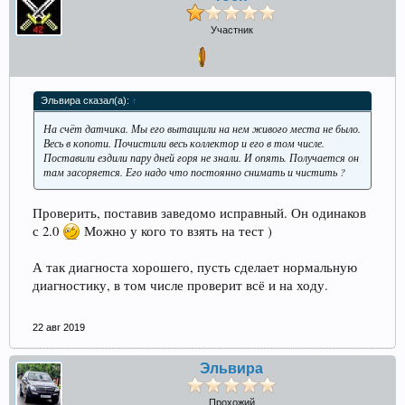
Прошедшие встречи клуба:
1
.
2
.
3
.
4
.
5
.
6
.
7
.
8
.
9
.
10
.
11
.
Участник
12
.
13
.
14
.
15
.
16
.
17
.
18
.
19
.
20
.
21
.
22
.
23
.
24
.
Ближайшие мероприятия: 16 Августа 2026 года, 11
лет клубу!
Эльвира сказал(а):
↑
На счёт датчика. Мы его вытащили на нем живого места не было.
Весь в копоти. Почистили весь коллектор и его в том числе.
Поставили ездили пару дней горя не знали. И опять. Получается он
там засоряется. Его надо что постоянно снимать и чистить ?
Проверить, поставив заведомо исправный. Он одинаков
с 2.0
Можно у кого то взять на тест )
А так диагноста хорошего, пусть сделает нормальную
диагностику, в том числе проверит всё и на ходу.
22 авг 2019
Эльвира
Прохожий