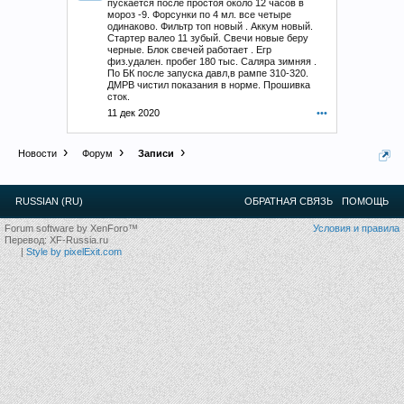
пускается после простоя около 12 часов в
мороз -9. Форсунки по 4 мл. все четыре
одинаково. Фильтр топ новый . Аккум новый.
Стартер валео 11 зубый. Свечи новые беру
черные. Блок свечей работает . Егр
физ.удален. пробег 180 тыс. Саляра зимняя .
По БК после запуска давл,в рампе 310-320.
ДМРВ чистил показания в норме. Прошивка
сток.
11 дек 2020
•••
Новости
Форум
Записи
RUSSIAN (RU)
ОБРАТНАЯ СВЯЗЬ
ПОМОЩЬ
Forum software by XenForo™
Условия и правила
Перевод:
XF-Russia.ru
|
Style by pixelExit.com