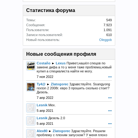
Статистика форума
Темы:
549
Сообщения:
7.923
Пользователи:
1.091
Записи пользователей:
610
Новый пользователь:
Oleggob
Новые сообщения профиля
Costaño
►
Lexus
Привет,нашёл спецов по
замене дифа а то у меня таже проблема,новый
купил а специалиста найти не могу.
7 ноя 2022
•••
Ty4@
►
Zlatogorec
Здравствуйте. Ssangyong
rexton 2 2008г. евро 3 прошить сколько стоит?
Дизель.
7 апр 2022
•••
Lesnik
Мех.
5 апр 2021
•••
Lesnik
Дизель 2.0
5 апр 2021
•••
Alex80
►
Zlatogorec
Здраствуйте. Решили
проблему с плохим запуском? У меня плохо