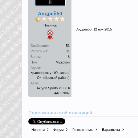
Андрей50
Новичок
Андрей50
,
12 ноя 2015
Сообщения:
51
Репутация:
11
Баллы:
8
Пол:
Мужской
Адрес:
Красноярск ул.Юшкова (
Октябрьский район )
Авто:
Aktyon Sports 2.0 XDi
4A/T 2007
Поделиться этой страницей
Новости
Форум
Разные темы
Барахолка