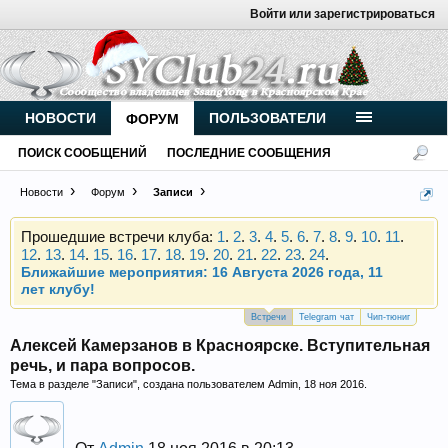
Войти или зарегистрироваться
Внимание, новые участники нашего клуба!
Основное общение происходит в
Telegram-чате
.
Присоединяйтесь.
НОВОСТИ
ПОЛЬЗОВАТЕЛИ
ФОРУМ
Чип-тюнинг (прошивка) дизелей от
ПОИСК СООБЩЕНИЙ
ПОСЛЕДНИЕ СООБЩЕНИЯ
Vahmurka
Новости
Форум
Записи
Прошедшие встречи клуба:
1
.
2
.
3
.
4
.
5
.
6
.
7
.
8
.
9
.
10
.
11
.
12
.
13
.
14
.
15
.
16
.
17
.
18
.
19
.
20
.
21
.
22
.
23
.
24
.
Ближайшие мероприятия: 16 Августа 2026 года, 11
лет клубу!
Внимание, новые участники нашего клуба!
Встречи
Telegram чат
Чип-тюниг
Основное общение происходит в
Telegram-чате
.
Алексей Камерзанов в Красноярске. Вступительная
Присоединяйтесь.
речь, и пара вопросов.
Тема в разделе "
Чип-тюнинг (прошивка) дизелей от
Записи
", создана пользователем
Admin
,
18 ноя 2016
.
Vahmurka