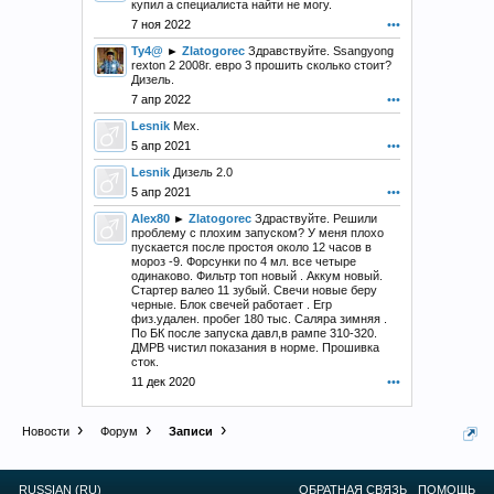
купил а специалиста найти не могу.
7 ноя 2022
•••
Ty4@
►
Zlatogorec
Здравствуйте. Ssangyong
rexton 2 2008г. евро 3 прошить сколько стоит?
Дизель.
7 апр 2022
•••
Lesnik
Мех.
5 апр 2021
•••
Lesnik
Дизель 2.0
5 апр 2021
•••
Alex80
►
Zlatogorec
Здраствуйте. Решили
проблему с плохим запуском? У меня плохо
пускается после простоя около 12 часов в
мороз -9. Форсунки по 4 мл. все четыре
одинаково. Фильтр топ новый . Аккум новый.
Стартер валео 11 зубый. Свечи новые беру
черные. Блок свечей работает . Егр
физ.удален. пробег 180 тыс. Саляра зимняя .
По БК после запуска давл,в рампе 310-320.
ДМРВ чистил показания в норме. Прошивка
сток.
11 дек 2020
•••
Новости
Форум
Записи
RUSSIAN (RU)
ОБРАТНАЯ СВЯЗЬ
ПОМОЩЬ