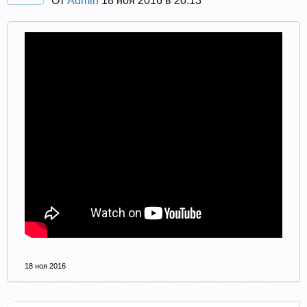
От
Admin
18 ноя 2016 в 20:13
Прошедшие встречи клуба:
1
.
2
.
3
.
4
.
5
.
6
.
7
.
8
.
9
.
10
.
11
.
12
.
13
.
14
.
15
.
16
.
17
.
18
.
19
.
20
.
21
.
22
.
23
.
24
.
Ближайшие мероприятия: 16 Августа 2026 года, 11
лет клубу!
18 ноя 2016