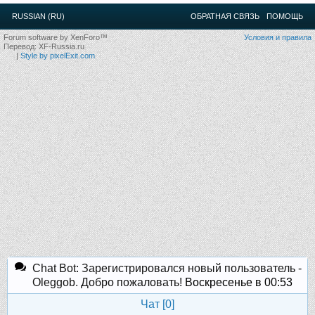
12
.
13
.
14
.
15
.
16
.
17
.
18
.
19
.
20
.
21
.
22
.
23
.
24
.
RUSSIAN (RU)
ОБРАТНАЯ СВЯЗЬ
ПОМОЩЬ
Ближайшие мероприятия: 16 Августа 2026 года, 11
лет клубу!
Forum software by XenForo™
Условия и правила
Перевод:
XF-Russia.ru
|
Style by pixelExit.com
Chat Bot: Зарегистрировался новый пользователь -
Oleggob. Добро пожаловать!
Воскресенье в 00:53
Чат [
0
]