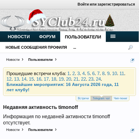
Войти или зарегистрироваться
Внимание, новые участники нашего клуба!
Основное общение происходит в
Telegram-чате
.
Присоединяйтесь.
Чип-тюнинг (прошивка) дизелей от
НОВОСТИ
ФОРУМ
ПОЛЬЗОВАТЕЛИ
Vahmurka
НОВЫЕ СООБЩЕНИЯ ПРОФИЛЯ
...
Новости
Пользователи
Прошедшие встречи клуба:
1
.
2
.
3
.
4
.
5
.
6
.
7
.
8
.
9
.
10
.
11
.
12
.
13
.
14
.
15
.
16
.
17
.
18
.
19
.
20
.
21
.
22
.
23
.
24
.
Ближайшие мероприятия: 16 Августа 2026 года, 11
лет клубу!
Внимание, новые участники нашего клуба!
Основное общение происходит в
Telegram-чате
.
Присоединяйтесь.
Встречи
Telegram чат
Чип-тюниг
Недавняя активность timonoff
Чип-тюнинг (прошивка) дизелей от
Vahmurka
Информация по недавней активности timonoff
отсутствует.
Новости
Пользователи
Прошедшие встречи клуба:
1
.
2
.
3
.
4
.
5
.
6
.
7
.
8
.
9
.
10
.
11
.