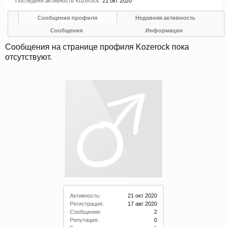
Последняя активность Kozerock:
21 окт 2020
Прошедшие встречи клуба:
1
.
2
.
3
.
4
.
5
.
6
.
7
.
8
.
9
.
10
.
11
.
Сообщения профиля
Недавняя активность
12
.
13
.
14
.
15
.
16
.
17
.
18
.
19
.
20
.
21
.
22
.
23
.
24
.
Сообщения
Информация
Ближайшие мероприятия: 16 Августа 2026 года, 11
лет клубу!
Сообщения на странице профиля Kozerock пока
отсутствуют.
Активность:
21 окт 2020
Регистрация:
17 авг 2020
Сообщения:
2
Репутация:
0