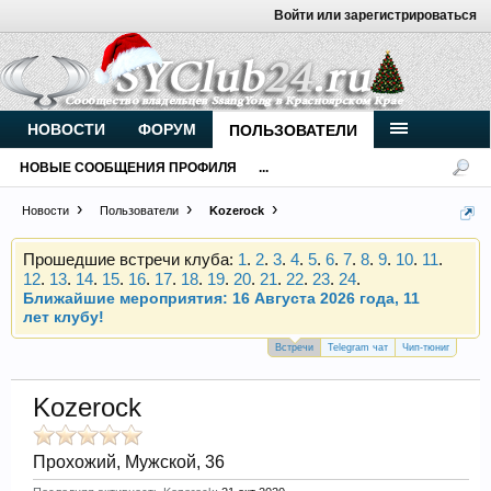
Войти или зарегистрироваться
Внимание, новые участники нашего клуба!
Основное общение происходит в
Telegram-чате
.
Присоединяйтесь.
НОВОСТИ
ФОРУМ
ПОЛЬЗОВАТЕЛИ
Чип-тюнинг (прошивка) дизелей от
НОВЫЕ СООБЩЕНИЯ ПРОФИЛЯ
...
Vahmurka
Новости
Пользователи
Kozerock
Прошедшие встречи клуба:
1
.
2
.
3
.
4
.
5
.
6
.
7
.
8
.
9
.
10
.
11
.
12
.
13
.
14
.
15
.
16
.
17
.
18
.
19
.
20
.
21
.
22
.
23
.
24
.
Ближайшие мероприятия: 16 Августа 2026 года, 11
лет клубу!
Внимание, новые участники нашего клуба!
Встречи
Telegram чат
Чип-тюниг
Основное общение происходит в
Telegram-чате
.
Присоединяйтесь.
Kozerock
Чип-тюнинг (прошивка) дизелей от
Vahmurka
Прохожий
, Мужской, 36