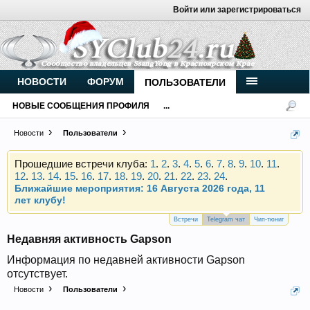
Войти или зарегистрироваться
Внимание, новые участники нашего клуба!
Основное общение происходит в
Telegram-чате
.
Присоединяйтесь.
Чип-тюнинг (прошивка) дизелей от
НОВОСТИ
ФОРУМ
ПОЛЬЗОВАТЕЛИ
Vahmurka
НОВЫЕ СООБЩЕНИЯ ПРОФИЛЯ
...
Новости
Пользователи
Прошедшие встречи клуба:
1
.
2
.
3
.
4
.
5
.
6
.
7
.
8
.
9
.
10
.
11
.
12
.
13
.
14
.
15
.
16
.
17
.
18
.
19
.
20
.
21
.
22
.
23
.
24
.
Ближайшие мероприятия: 16 Августа 2026 года, 11
лет клубу!
Внимание, новые участники нашего клуба!
Основное общение происходит в
Telegram-чате
.
Присоединяйтесь.
Встречи
Telegram чат
Чип-тюниг
Недавняя активность Gapson
Чип-тюнинг (прошивка) дизелей от
Vahmurka
Информация по недавней активности Gapson
отсутствует.
Новости
Пользователи
Прошедшие встречи клуба:
1
.
2
.
3
.
4
.
5
.
6
.
7
.
8
.
9
.
10
.
11
.