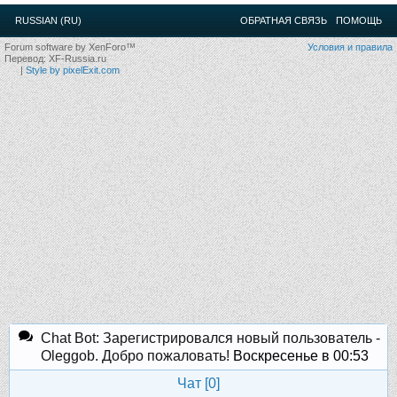
12
.
13
.
14
.
15
.
16
.
17
.
18
.
19
.
20
.
21
.
22
.
23
.
24
.
RUSSIAN (RU)
ОБРАТНАЯ СВЯЗЬ
ПОМОЩЬ
Ближайшие мероприятия: 16 Августа 2026 года, 11
лет клубу!
Forum software by XenForo™
Условия и правила
Перевод:
XF-Russia.ru
|
Style by pixelExit.com
Chat Bot: Зарегистрировался новый пользователь -
Oleggob. Добро пожаловать!
Воскресенье в 00:53
Чат [
0
]