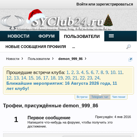
Войти или зарегистрироваться
Внимание, новые участники нашего клуба!
Основное общение происходит в
Telegram-чате
.
Присоединяйтесь.
Чип-тюнинг (прошивка) дизелей от
НОВОСТИ
ФОРУМ
ПОЛЬЗОВАТЕЛИ
Vahmurka
НОВЫЕ СООБЩЕНИЯ ПРОФИЛЯ
...
Новости
Пользователи
demon_999_86
Прошедшие встречи клуба:
1
.
2
.
3
.
4
.
5
.
6
.
7
.
8
.
9
.
10
.
11
.
12
.
13
.
14
.
15
.
16
.
17
.
18
.
19
.
20
.
21
.
22
.
23
.
24
.
Ближайшие мероприятия: 16 Августа 2026 года, 11
лет клубу!
Внимание, новые участники нашего клуба!
Основное общение происходит в
Telegram-чате
.
Встречи
Telegram чат
Чип-тюниг
Присоединяйтесь.
Трофеи, присуждённые demon_999_86
Чип-тюнинг (прошивка) дизелей от
Vahmurka
Присуждён:
4 янв 2016
1
Первое сообщение
Напишите что-нибудь на форуме, чтобы получить это
достижение.
Прошедшие встречи клуба:
1
.
2
.
3
.
4
.
5
.
6
.
7
.
8
.
9
.
10
.
11
.