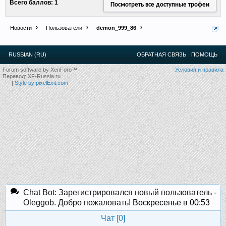
Всего баллов: 1
Посмотреть все доступные трофеи
12
.
13
.
14
.
15
.
16
.
17
.
18
.
19
.
20
.
21
.
22
.
23
.
24
.
Ближайшие мероприятия: 16 Августа 2026 года, 11
лет клубу!
Новости
Пользователи
demon_999_86
RUSSIAN (RU)
ОБРАТНАЯ СВЯЗЬ
ПОМОЩЬ
Forum software by XenForo™
Условия и правила
Перевод:
XF-Russia.ru
|
Style by pixelExit.com
Chat Bot: Зарегистрировался новый пользователь -
Oleggob. Добро пожаловать!
Воскресенье в 00:53
Чат [
0
]