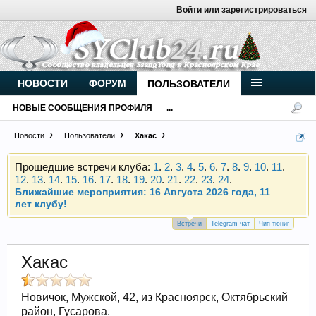
Войти или зарегистрироваться
Внимание, новые участники нашего клуба!
Основное общение происходит в
Telegram-чате
.
Присоединяйтесь.
НОВОСТИ
ФОРУМ
ПОЛЬЗОВАТЕЛИ
Чип-тюнинг (прошивка) дизелей от
НОВЫЕ СООБЩЕНИЯ ПРОФИЛЯ
...
Vahmurka
Новости
Пользователи
Хакас
Прошедшие встречи клуба:
1
.
2
.
3
.
4
.
5
.
6
.
7
.
8
.
9
.
10
.
11
.
12
.
13
.
14
.
15
.
16
.
17
.
18
.
19
.
20
.
21
.
22
.
23
.
24
.
Ближайшие мероприятия: 16 Августа 2026 года, 11
лет клубу!
Внимание, новые участники нашего клуба!
Встречи
Telegram чат
Чип-тюниг
Основное общение происходит в
Telegram-чате
.
Присоединяйтесь.
Хакас
Чип-тюнинг (прошивка) дизелей от
Vahmurka
Новичок
, Мужской, 42,
из
Красноярск, Октябрьский
район, Гусарова.