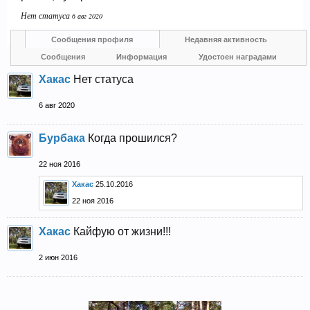
Нет статуса
6 авг 2020
Прошедшие встречи клуба:
1
.
2
.
3
.
4
.
5
.
6
.
7
.
8
.
9
.
10
.
11
.
12
.
13
.
14
.
15
.
16
.
17
.
18
.
19
.
20
.
21
.
22
.
23
.
24
.
Сообщения профиля
Недавняя активность
Ближайшие мероприятия: 16 Августа 2026 года, 11
лет клубу!
Сообщения
Информация
Удостоен наградами
Хакас
Нет статуса
6 авг 2020
Бурбака
Когда прошился?
22 ноя 2016
Хакас
25.10.2016
22 ноя 2016
Хакас
Кайфую от жизни!!!
2 июн 2016