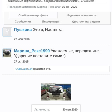
Уважаемые, передохните... Ударение поставите сами :)
27 окт 2015
Прошедшие встречи клуба:
Последняя активность Марина_Рекс1999:
1
.
2
.
30 сен 2020
3
.
4
.
5
.
6
.
7
.
8
.
9
.
10
.
11
.
12
.
13
.
14
.
15
.
16
.
17
.
18
.
19
.
20
.
21
.
22
.
23
.
24
.
Сообщения профиля
Недавняя активность
Ближайшие мероприятия: 16 Августа 2026 года, 11
лет клубу!
Сообщения
Информация
Удостоен наградами
Пушкина
Это я, Настенка!
27 июн 2016
Марина_Рекс1999
Уважаемые, передохните...
Ударение поставите сами :)
27 окт 2015
OLEGator124
нравится это.
Активность:
30 сен 2020