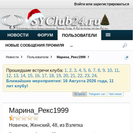
Войти или зарегистрироваться
Внимание, новые участники нашего клуба!
Основное общение происходит в
Telegram-чате
.
Присоединяйтесь.
НОВОСТИ
ФОРУМ
ПОЛЬЗОВАТЕЛИ
Чип-тюнинг (прошивка) дизелей от
НОВЫЕ СООБЩЕНИЯ ПРОФИЛЯ
...
Vahmurka
Новости
Пользователи
Марина_Рекс1999
Прошедшие встречи клуба:
1
.
2
.
3
.
4
.
5
.
6
.
7
.
8
.
9
.
10
.
11
.
12
.
13
.
14
.
15
.
16
.
17
.
18
.
19
.
20
.
21
.
22
.
23
.
24
.
Ближайшие мероприятия: 16 Августа 2026 года, 11
лет клубу!
Внимание, новые участники нашего клуба!
Встречи
Telegram чат
Чип-тюниг
Основное общение происходит в
Telegram-чате
.
Присоединяйтесь.
Марина_Рекс1999
Чип-тюнинг (прошивка) дизелей от
Vahmurka
Новичок
, Женский, 48,
из
Взлетка