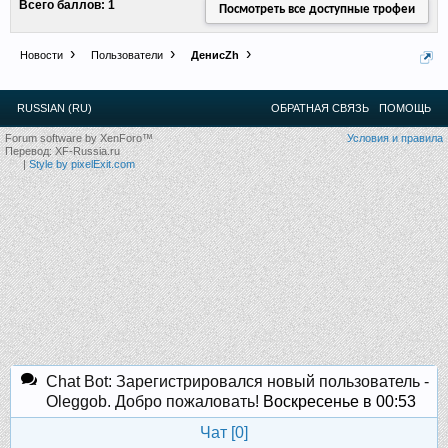
Всего баллов: 1
Посмотреть все доступные трофеи
12
.
13
.
14
.
15
.
16
.
17
.
18
.
19
.
20
.
21
.
22
.
23
.
24
.
Ближайшие мероприятия: 16 Августа 2026 года, 11
лет клубу!
Новости
Пользователи
ДенисZh
RUSSIAN (RU)
ОБРАТНАЯ СВЯЗЬ
ПОМОЩЬ
Forum software by XenForo™
Условия и правила
Перевод:
XF-Russia.ru
|
Style by pixelExit.com
Chat Bot: Зарегистрировался новый пользователь -
Oleggob. Добро пожаловать!
Воскресенье в 00:53
Чат [
0
]