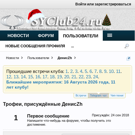
Войти или зарегистрироваться
Внимание, новые участники нашего клуба!
Основное общение происходит в
Telegram-чате
.
Присоединяйтесь.
Чип-тюнинг (прошивка) дизелей от
НОВОСТИ
ФОРУМ
ПОЛЬЗОВАТЕЛИ
Vahmurka
НОВЫЕ СООБЩЕНИЯ ПРОФИЛЯ
...
Новости
Пользователи
ДенисZh
Прошедшие встречи клуба:
1
.
2
.
3
.
4
.
5
.
6
.
7
.
8
.
9
.
10
.
11
.
12
.
13
.
14
.
15
.
16
.
17
.
18
.
19
.
20
.
21
.
22
.
23
.
24
.
Ближайшие мероприятия: 16 Августа 2026 года, 11
лет клубу!
Внимание, новые участники нашего клуба!
Основное общение происходит в
Telegram-чате
.
Присоединяйтесь.
Встречи
Telegram чат
Чип-тюниг
Трофеи, присуждённые ДенисZh
Чип-тюнинг (прошивка) дизелей от
Vahmurka
Присуждён:
24 сен 2018
1
Первое сообщение
Напишите что-нибудь на форуме, чтобы получить это
достижение.
Прошедшие встречи клуба:
1
.
2
.
3
.
4
.
5
.
6
.
7
.
8
.
9
.
10
.
11
.