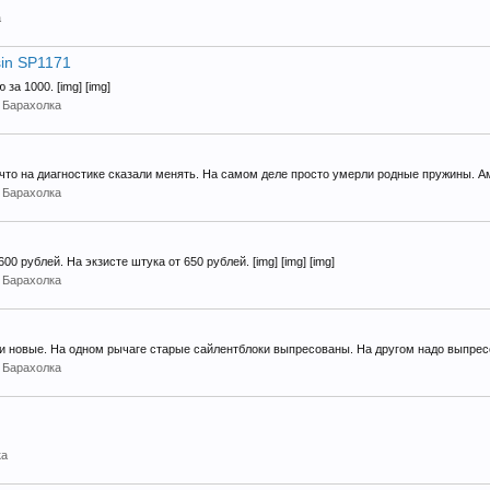
а
in SP1171
за 1000. [img] [img]
:
Барахолка
что на диагностике сказали менять. На самом деле просто умерли родные пружины. Ам
:
Барахолка
0 рублей. На экзисте штука от 650 рублей. [img] [img] [img]
:
Барахолка
и новые. На одном рычаге старые сайлентблоки выпресованы. На другом надо выпресо
:
Барахолка
ка