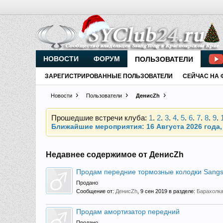
НОВОСТИ
ФОРУМ
ПОЛЬЗОВАТЕЛИ
Внимание, новые участники нашего клуба!
Основное общение происходит в
Telegram-чате
ЗАРЕГИСТРИРОВАННЫЕ ПОЛЬЗОВАТЕЛИ
СЕЙЧАС НА 
Новости
Пользователи
ДенисZh
Прошедшие встречи клуба:
1
.
2
.
3
.
4
.
5
.
6
.
7
.
8
.
9
.
Ближайшие мероприятия: 16 Августа 2026 года, 
Внимание, новые участники нашего клуба!
Основное общение происходит в
Telegram-чате
Недавнее содержимое от ДенисZh
Продам передние тормозные колодки Sangs
Продано
Сообщение от:
ДенисZh
,
9 сен 2019
в разделе:
Барахолк
Прошедшие встречи клуба:
1
.
2
.
3
.
4
.
5
.
6
.
7
.
8
.
9
.
Ближайшие мероприятия: 16 Августа 2026 года, 
Продам амортизатор передний
Продано