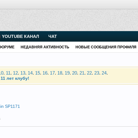
YOUTUBE КАНАЛ
ЧАТ
. Присоединяйтесь.
ФОРУМЕ
НЕДАВНЯЯ АКТИВНОСТЬ
НОВЫЕ СООБЩЕНИЯ ПРОФИЛЯ
Чип-тюнинг (прошивка) дизелей от Vahmurka
10
.
11
.
12
.
13
.
14
.
15
.
16
.
17
.
18
.
19
.
20
.
21
.
22
.
23
.
24
.
11 лет клубу!
. Присоединяйтесь.
Чип-тюнинг (прошивка) дизелей от Vahmurka
in SP1171
а
10
.
11
.
12
.
13
.
14
.
15
.
16
.
17
.
18
.
19
.
20
.
21
.
22
.
23
.
24
.
11 лет клубу!