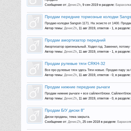
Сообщение от:
ДенисZh
,
9 сен 2019
в разделе:
Барахолк
Продам передние тормозные колодки Sangs
Продаю колодки Sangsin 1171. На экзисте от 1400. Продаю 
Автор темы:
ДенисZh
,
11 авг 2019
, ответов - 1, в разделе
Продам амортизатор передний
Амортизатор оригинальный. Ходил год. Заменил, потому 
Автор темы:
ДенисZh
,
11 авг 2019
, ответов - 1, в разделе
Продам рулевые тяги CRKH-32
Все про рулевые тяги здесь Тяги новые. Продаю пару за 60
Автор темы:
ДенисZh
,
11 авг 2019
, ответов - 0, в разделе
Продам нижние передние рычаги
Продам нижние рычаги + все сайлентблоки. Сайлентблок
Автор темы:
ДенисZh
,
11 авг 2019
, ответов - 0, в разделе
Продам Б/У диски 8"
Диски проданы, тема закрыта.
Сообщение от:
ДенисZh
,
25 сен 2018
в разделе:
Барахол