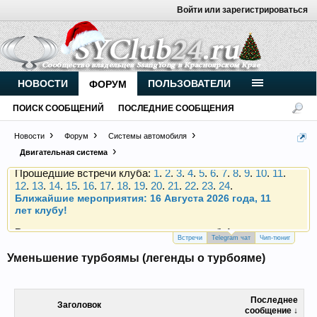
Войти или зарегистрироваться
Внимание, новые участники нашего клуба!
Основное общение происходит в
Telegram-чате
.
Присоединяйтесь.
НОВОСТИ
ПОЛЬЗОВАТЕЛИ
ФОРУМ
Чип-тюнинг (прошивка) дизелей от
Vahmurka
ПОИСК СООБЩЕНИЙ
ПОСЛЕДНИЕ СООБЩЕНИЯ
Новости
Форум
Системы автомобиля
Двигательная система
Прошедшие встречи клуба:
1
.
2
.
3
.
4
.
5
.
6
.
7
.
8
.
9
.
10
.
11
.
12
.
13
.
14
.
15
.
16
.
17
.
18
.
19
.
20
.
21
.
22
.
23
.
24
.
Ближайшие мероприятия: 16 Августа 2026 года, 11
лет клубу!
Внимание, новые участники нашего клуба!
Основное общение происходит в
Telegram-чате
.
Присоединяйтесь.
Встречи
Telegram чат
Чип-тюниг
Уменьшение турбоямы (легенды о турбояме)
Чип-тюнинг (прошивка) дизелей от
Vahmurka
Последнее
Заголовок
сообщение ↓