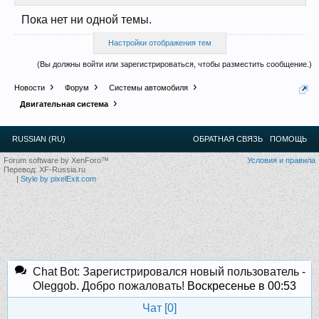
Прошедшие встречи клуба:
1
.
2
.
3
.
4
.
5
.
6
.
7
.
8
.
9
.
10
.
11
.
Пока нет ни одной темы.
12
.
13
.
14
.
15
.
16
.
17
.
18
.
19
.
20
.
21
.
22
.
23
.
24
.
Ближайшие мероприятия: 16 Августа 2026 года, 11
лет клубу!
Настройки отображения тем
(Вы должны войти или зарегистрироваться, чтобы разместить сообщение.)
Новости
Форум
Системы автомобиля
Двигательная система
RUSSIAN (RU)
ОБРАТНАЯ СВЯЗЬ
ПОМОЩЬ
Forum software by XenForo™
Условия и правила
Перевод:
XF-Russia.ru
|
Style by pixelExit.com
Chat Bot: Зарегистрировался новый пользователь -
Oleggob. Добро пожаловать!
Воскресенье в 00:53
Чат [
0
]