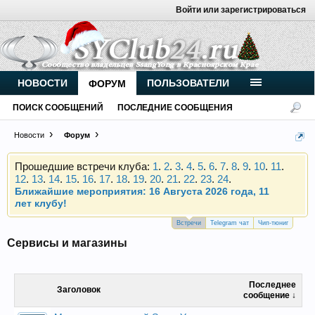
Войти или зарегистрироваться
Внимание, новые участники нашего клуба!
Основное общение происходит в
Telegram-чате
.
Присоединяйтесь.
НОВОСТИ
ПОЛЬЗОВАТЕЛИ
ФОРУМ
Чип-тюнинг (прошивка) дизелей от
ПОИСК СООБЩЕНИЙ
ПОСЛЕДНИЕ СООБЩЕНИЯ
Vahmurka
Новости
Форум
Прошедшие встречи клуба:
1
.
2
.
3
.
4
.
5
.
6
.
7
.
8
.
9
.
10
.
11
.
12
.
13
.
14
.
15
.
16
.
17
.
18
.
19
.
20
.
21
.
22
.
23
.
24
.
Ближайшие мероприятия: 16 Августа 2026 года, 11
лет клубу!
Внимание, новые участники нашего клуба!
Встречи
Telegram чат
Чип-тюниг
Основное общение происходит в
Telegram-чате
.
Сервисы и магазины
Присоединяйтесь.
Чип-тюнинг (прошивка) дизелей от
Последнее
Vahmurka
Заголовок
сообщение ↓