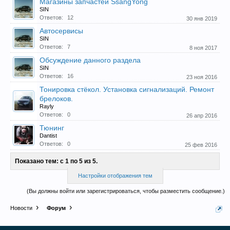
Магазины запчастей SsangYong
SIN
Прошедшие встречи клуба:
1
.
2
.
3
.
4
.
5
.
6
.
7
.
8
.
9
.
10
.
11
.
Ответов:
12
30 янв 2019
12
.
13
.
14
.
15
.
16
.
17
.
18
.
19
.
20
.
21
.
22
.
23
.
24
.
Автосервисы
Ближайшие мероприятия: 16 Августа 2026 года, 11
SIN
лет клубу!
Ответов:
7
8 ноя 2017
Обсуждение данного раздела
SIN
Ответов:
16
23 ноя 2016
Тонировка стёкол. Установка сигнализаций. Ремонт
брелоков.
Rayly
Ответов:
0
26 апр 2016
Тюнинг
Dantist
Ответов:
0
25 фев 2016
Показано тем: с 1 по 5 из 5.
Настройки отображения тем
(Вы должны войти или зарегистрироваться, чтобы разместить сообщение.)
Новости
Форум