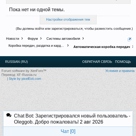
Прошедшие встречи клуба:
1
.
2
.
3
.
4
.
5
.
6
.
7
.
8
.
9
.
10
.
11
.
Пока нет ни одной темы.
12
.
13
.
14
.
15
.
16
.
17
.
18
.
19
.
20
.
21
.
22
.
23
.
24
.
Ближайшие мероприятия: 16 Августа 2026 года, 11
Настройки отображения тем
лет клубу!
(Вы должны войти или зарегистрироваться, чтобы разместить сообщение.)
Новости
Форум
Системы автомобиля
Коробка передач, раздатка и карданы
Автоматическая коробка передач
RUSSIAN (RU)
ОБРАТНАЯ СВЯЗЬ
ПОМОЩЬ
Forum software by XenForo™
Условия и правила
Перевод:
XF-Russia.ru
|
Style by pixelExit.com
Chat Bot: Зарегистрировался новый пользователь -
Oleggob. Добро пожаловать!
2 авг 2026
Чат [
0
]