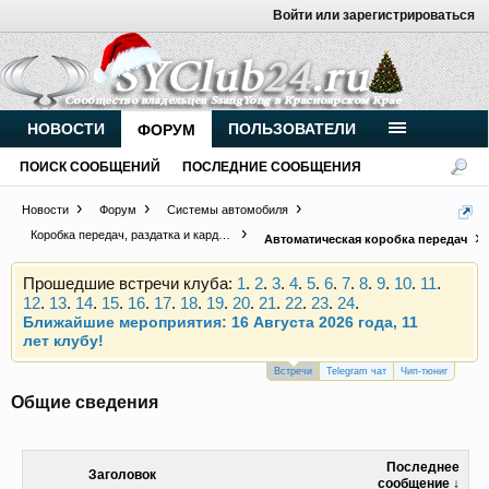
Войти или зарегистрироваться
Внимание, новые участники нашего клуба!
Основное общение происходит в
Telegram-чате
.
Присоединяйтесь.
НОВОСТИ
ПОЛЬЗОВАТЕЛИ
ФОРУМ
Чип-тюнинг (прошивка) дизелей от
ПОИСК СООБЩЕНИЙ
ПОСЛЕДНИЕ СООБЩЕНИЯ
Vahmurka
Новости
Форум
Системы автомобиля
Коробка передач, раздатка и карданы
Автоматическая коробка передач
Прошедшие встречи клуба:
1
.
2
.
3
.
4
.
5
.
6
.
7
.
8
.
9
.
10
.
11
.
12
.
13
.
14
.
15
.
16
.
17
.
18
.
19
.
20
.
21
.
22
.
23
.
24
.
Ближайшие мероприятия: 16 Августа 2026 года, 11
лет клубу!
Внимание, новые участники нашего клуба!
Основное общение происходит в
Telegram-чате
.
Встречи
Telegram чат
Чип-тюниг
Присоединяйтесь.
Общие сведения
Чип-тюнинг (прошивка) дизелей от
Vahmurka
Последнее
Заголовок
сообщение ↓