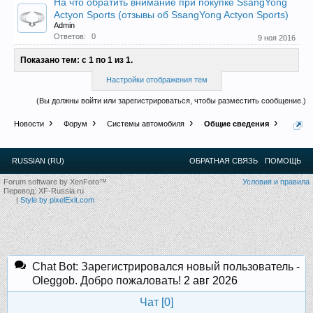
Прошедшие встречи клуба:
1
.
2
.
3
.
4
.
5
.
6
.
7
.
8
.
9
.
10
.
11
.
На что обратить внимание при покупке SsangYong
12
.
13
.
14
.
15
.
16
.
17
.
18
.
19
.
20
.
21
.
22
.
23
.
24
.
Actyon Sports (отзывы об SsangYong Actyon Sports)
Ближайшие мероприятия: 16 Августа 2026 года, 11
Admin
Ответов:
0
лет клубу!
9 ноя 2016
Показано тем: с 1 по 1 из 1.
Настройки отображения тем
(Вы должны войти или зарегистрироваться, чтобы разместить сообщение.)
Новости
Форум
Системы автомобиля
Общие сведения
RUSSIAN (RU)
ОБРАТНАЯ СВЯЗЬ
ПОМОЩЬ
Forum software by XenForo™
Условия и правила
Перевод:
XF-Russia.ru
|
Style by pixelExit.com
Chat Bot: Зарегистрировался новый пользователь -
Oleggob. Добро пожаловать!
2 авг 2026
Чат [
0
]