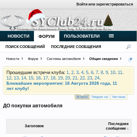
Войти или зарегистрироваться
Внимание, новые участники нашего клуба!
Основное общение происходит в
Telegram-чате
.
Присоединяйтесь.
НОВОСТИ
ПОЛЬЗОВАТЕЛИ
ФОРУМ
Чип-тюнинг (прошивка) дизелей от
Vahmurka
ПОИСК СООБЩЕНИЙ
ПОСЛЕДНИЕ СООБЩЕНИЯ
Новости
Форум
Системы автомобиля
Общие сведения
Прошедшие встречи клуба:
1
.
2
.
3
.
4
.
5
.
6
.
7
.
8
.
9
.
10
.
11
.
12
.
13
.
14
.
15
.
16
.
17
.
18
.
19
.
20
.
21
.
22
.
23
.
24
.
Ближайшие мероприятия: 16 Августа 2026 года, 11
лет клубу!
Внимание, новые участники нашего клуба!
Основное общение происходит в
Telegram-чате
.
Встречи
Telegram чат
Чип-тюниг
Присоединяйтесь.
ДО покупки автомобиля
Чип-тюнинг (прошивка) дизелей от
Vahmurka
Последнее
Заголовок
сообщение ↓