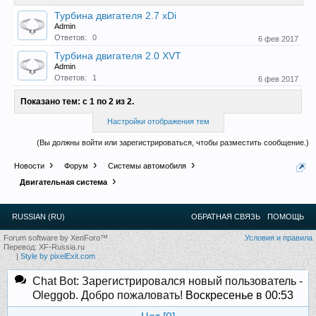
Турбина двигателя 2.7 xDi
Admin
Прошедшие встречи клуба:
1
.
2
.
3
.
4
.
5
.
6
.
7
.
8
.
9
.
10
.
11
.
Ответов:
0
6 фев 2017
12
.
13
.
14
.
15
.
16
.
17
.
18
.
19
.
20
.
21
.
22
.
23
.
24
.
Турбина двигателя 2.0 XVT
Ближайшие мероприятия: 16 Августа 2026 года, 11
Admin
лет клубу!
Ответов:
1
6 фев 2017
Показано тем: с 1 по 2 из 2.
Настройки отображения тем
(Вы должны войти или зарегистрироваться, чтобы разместить сообщение.)
Новости
Форум
Системы автомобиля
Двигательная система
RUSSIAN (RU)
ОБРАТНАЯ СВЯЗЬ
ПОМОЩЬ
Forum software by XenForo™
Условия и правила
Перевод:
XF-Russia.ru
|
Style by pixelExit.com
Chat Bot: Зарегистрировался новый пользователь -
Oleggob. Добро пожаловать!
Воскресенье в 00:53