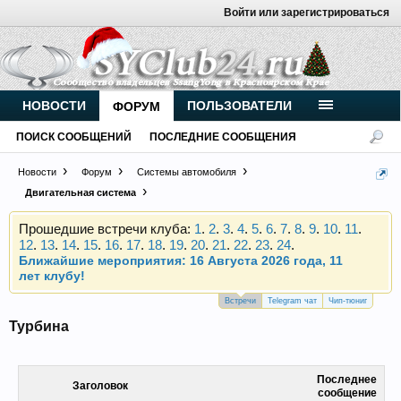
Войти или зарегистрироваться
Внимание, новые участники нашего клуба!
Основное общение происходит в
Telegram-чате
.
НОВОСТИ
ПОЛЬЗОВАТЕЛИ
ФОРУМ
Присоединяйтесь.
ПОИСК СООБЩЕНИЙ
ПОСЛЕДНИЕ СООБЩЕНИЯ
Чип-тюнинг (прошивка) дизелей от
Vahmurka
Новости
Форум
Системы автомобиля
Двигательная система
Прошедшие встречи клуба:
1
.
2
.
3
.
4
.
5
.
6
.
7
.
8
.
9
.
10
.
11
.
12
.
13
.
14
.
15
.
16
.
17
.
18
.
19
.
20
.
21
.
22
.
23
.
24
.
Ближайшие мероприятия: 16 Августа 2026 года, 11
лет клубу!
Внимание, новые участники нашего клуба!
Встречи
Telegram чат
Чип-тюниг
Основное общение происходит в
Telegram-чате
.
Турбина
Присоединяйтесь.
Чип-тюнинг (прошивка) дизелей от
Последнее
Vahmurka
Заголовок
сообщение