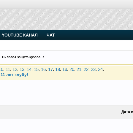
. Присоединяйтесь.
YOUTUBE КАНАЛ
ЧАТ
Чип-тюнинг (прошивка) дизелей от Vahmurka
10
.
11
.
12
.
13
.
14
.
15
.
16
.
17
.
18
.
19
.
20
.
21
.
22
.
23
.
24
.
Силовая защита кузова
11 лет клубу!
. Присоединяйтесь.
Чип-тюнинг (прошивка) дизелей от Vahmurka
10
.
11
.
12
.
13
.
14
.
15
.
16
.
17
.
18
.
19
.
20
.
21
.
22
.
23
.
24
.
11 лет клубу!
Дата 