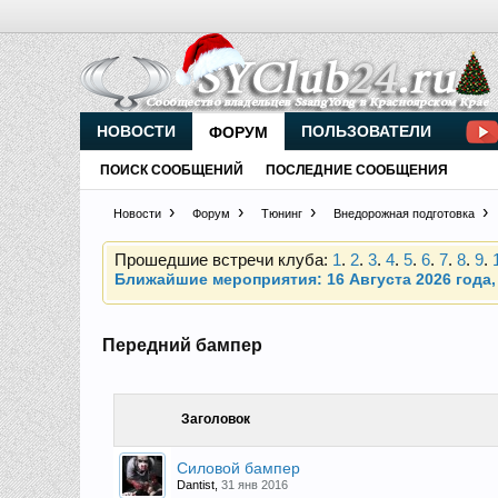
Внимание, новые участники нашего клуба!
Основное общение происходит в
Telegram-чате
НОВОСТИ
ПОЛЬЗОВАТЕЛИ
ФОРУМ
ПОИСК СООБЩЕНИЙ
ПОСЛЕДНИЕ СООБЩЕНИЯ
Прошедшие встречи клуба:
1
.
2
.
3
.
4
.
5
.
6
.
7
.
8
.
9
.
Новости
Форум
Тюнинг
Внедорожная подготовка
Ближайшие мероприятия: 16 Августа 2026 года, 
Внимание, новые участники нашего клуба!
Основное общение происходит в
Telegram-чате
Передний бампер
Прошедшие встречи клуба:
1
.
2
.
3
.
4
.
5
.
6
.
7
.
8
.
9
.
Ближайшие мероприятия: 16 Августа 2026 года, 
Заголовок
Силовой бампер
Dantist
,
31 янв 2016