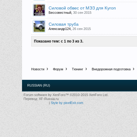
Силовой обвес от МЭЗ для Kyron
Бессовестный
,
30 сен 2015
Силовая труба
Александр124
,
26 сен 2015
Показано тем: с 1 по 3 из 3.
Новости
Форум
Тюнинг
Внедорожная подготовка
RUSSIAN (RU)
Forum software by XenForo™
©2010-2015 XenForo Ltd.
Перевод:
XF-Russia.ru
|
Style by pixelExit.com