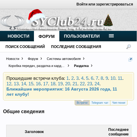
Войти или зарегистрироваться
Внимание, новые участники нашего клуба!
Основное общение происходит в
Telegram-чате
.
Присоединяйтесь.
НОВОСТИ
ПОЛЬЗОВАТЕЛИ
ФОРУМ
Чип-тюнинг (прошивка) дизелей от
ПОИСК СООБЩЕНИЙ
ПОСЛЕДНИЕ СООБЩЕНИЯ
Vahmurka
Новости
Форум
Системы автомобиля
Коробка передач, раздатка и карданы
Раздатка
Прошедшие встречи клуба:
1
.
2
.
3
.
4
.
5
.
6
.
7
.
8
.
9
.
10
.
11
.
12
.
13
.
14
.
15
.
16
.
17
.
18
.
19
.
20
.
21
.
22
.
23
.
24
.
Ближайшие мероприятия: 16 Августа 2026 года, 11
лет клубу!
Внимание, новые участники нашего клуба!
Основное общение происходит в
Telegram-чате
.
Встречи
Telegram чат
Чип-тюниг
Присоединяйтесь.
Общие сведения
Чип-тюнинг (прошивка) дизелей от
Vahmurka
Последнее
Заголовок
сообщение