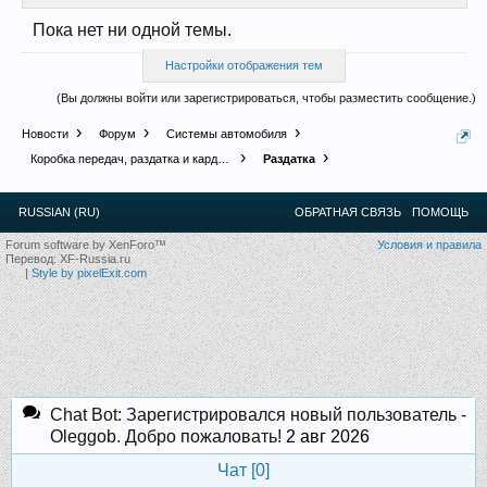
Прошедшие встречи клуба:
1
.
2
.
3
.
4
.
5
.
6
.
7
.
8
.
9
.
10
.
11
.
Пока нет ни одной темы.
12
.
13
.
14
.
15
.
16
.
17
.
18
.
19
.
20
.
21
.
22
.
23
.
24
.
Ближайшие мероприятия: 16 Августа 2026 года, 11
Настройки отображения тем
лет клубу!
(Вы должны войти или зарегистрироваться, чтобы разместить сообщение.)
Новости
Форум
Системы автомобиля
Коробка передач, раздатка и карданы
Раздатка
RUSSIAN (RU)
ОБРАТНАЯ СВЯЗЬ
ПОМОЩЬ
Forum software by XenForo™
Условия и правила
Перевод:
XF-Russia.ru
|
Style by pixelExit.com
Chat Bot: Зарегистрировался новый пользователь -
Oleggob. Добро пожаловать!
2 авг 2026
Чат [
0
]