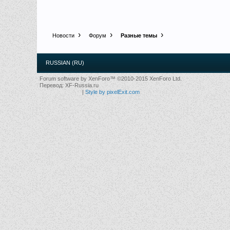
Новости
Форум
Разные темы
RUSSIAN (RU)
Forum software by XenForo™
©2010-2015 XenForo Ltd.
Перевод:
XF-Russia.ru
|
Style by pixelExit.com