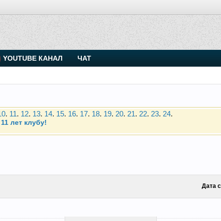
. Присоединяйтесь.
YOUTUBE КАНАЛ
ЧАТ
Чип-тюнинг (прошивка) дизелей от Vahmurka
10
.
11
.
12
.
13
.
14
.
15
.
16
.
17
.
18
.
19
.
20
.
21
.
22
.
23
.
24
.
11 лет клубу!
. Присоединяйтесь.
Чип-тюнинг (прошивка) дизелей от Vahmurka
10
.
11
.
12
.
13
.
14
.
15
.
16
.
17
.
18
.
19
.
20
.
21
.
22
.
23
.
24
.
11 лет клубу!
Дата 