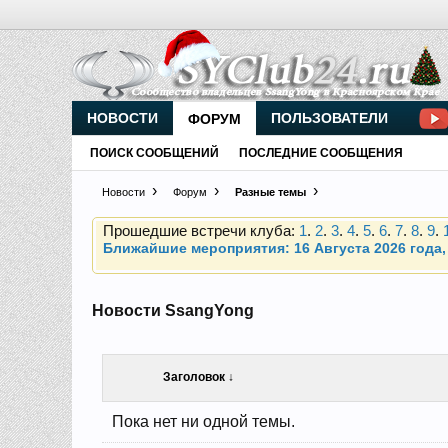
Внимание, новые участники нашего клуба!
Основное общение происходит в
Telegram-чате
НОВОСТИ
ПОЛЬЗОВАТЕЛИ
ФОРУМ
ПОИСК СООБЩЕНИЙ
ПОСЛЕДНИЕ СООБЩЕНИЯ
Прошедшие встречи клуба:
1
.
2
.
3
.
4
.
5
.
6
.
7
.
8
.
9
.
Новости
Форум
Разные темы
Ближайшие мероприятия: 16 Августа 2026 года, 
Внимание, новые участники нашего клуба!
Основное общение происходит в
Telegram-чате
Новости SsangYong
Прошедшие встречи клуба:
1
.
2
.
3
.
4
.
5
.
6
.
7
.
8
.
9
.
Ближайшие мероприятия: 16 Августа 2026 года, 
Заголовок ↓
Пока нет ни одной темы.