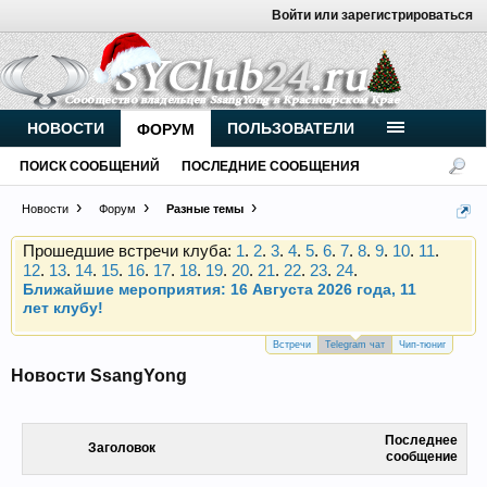
Войти или зарегистрироваться
Внимание, новые участники нашего клуба!
Основное общение происходит в
Telegram-чате
.
Присоединяйтесь.
Чип-тюнинг (прошивка) дизелей от
НОВОСТИ
ПОЛЬЗОВАТЕЛИ
ФОРУМ
Vahmurka
ПОИСК СООБЩЕНИЙ
ПОСЛЕДНИЕ СООБЩЕНИЯ
Новости
Форум
Разные темы
Прошедшие встречи клуба:
1
.
2
.
3
.
4
.
5
.
6
.
7
.
8
.
9
.
10
.
11
.
12
.
13
.
14
.
15
.
16
.
17
.
18
.
19
.
20
.
21
.
22
.
23
.
24
.
Ближайшие мероприятия: 16 Августа 2026 года, 11
лет клубу!
Внимание, новые участники нашего клуба!
Основное общение происходит в
Telegram-чате
.
Присоединяйтесь.
Встречи
Telegram чат
Чип-тюниг
Новости SsangYong
Чип-тюнинг (прошивка) дизелей от
Vahmurka
Последнее
Заголовок
сообщение
Прошедшие встречи клуба:
1
.
2
.
3
.
4
.
5
.
6
.
7
.
8
.
9
.
10
.
11
.