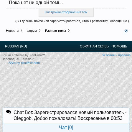
Пока нет ни одной темы.
12
.
13
.
14
.
15
.
16
.
17
.
18
.
19
.
20
.
21
.
22
.
23
.
24
.
Ближайшие мероприятия: 16 Августа 2026 года, 11
лет клубу!
Настройки отображения тем
(Вы должны войти или зарегистрироваться, чтобы разместить сообщение.)
Новости
Форум
Разные темы
RUSSIAN (RU)
ОБРАТНАЯ СВЯЗЬ
ПОМОЩЬ
Forum software by XenForo™
Условия и правила
Перевод:
XF-Russia.ru
|
Style by pixelExit.com
Chat Bot: Зарегистрировался новый пользователь -
Oleggob. Добро пожаловать!
Воскресенье в 00:53
Чат [
0
]