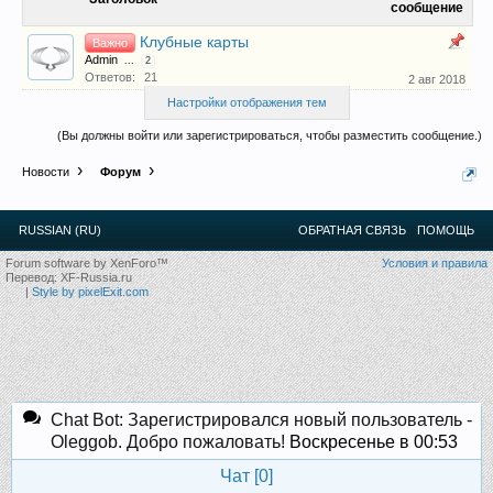
сообщение
12
.
13
.
14
.
15
.
16
.
17
.
18
.
19
.
20
.
21
.
22
.
23
.
24
.
Ближайшие мероприятия: 16 Августа 2026 года, 11
Клубные карты
Важно
лет клубу!
Admin
...
2
Ответов:
21
2 авг 2018
Настройки отображения тем
(Вы должны войти или зарегистрироваться, чтобы разместить сообщение.)
Новости
Форум
RUSSIAN (RU)
ОБРАТНАЯ СВЯЗЬ
ПОМОЩЬ
Forum software by XenForo™
Условия и правила
Перевод:
XF-Russia.ru
|
Style by pixelExit.com
Chat Bot: Зарегистрировался новый пользователь -
Oleggob. Добро пожаловать!
Воскресенье в 00:53
Чат [
0
]