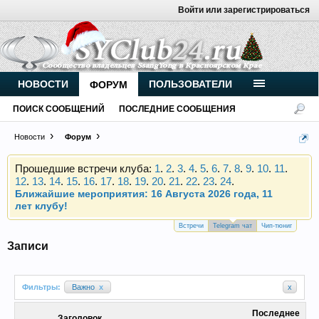
Войти или зарегистрироваться
Внимание, новые участники нашего клуба!
Основное общение происходит в
Telegram-чате
.
Присоединяйтесь.
Чип-тюнинг (прошивка) дизелей от
НОВОСТИ
ПОЛЬЗОВАТЕЛИ
ФОРУМ
Vahmurka
ПОИСК СООБЩЕНИЙ
ПОСЛЕДНИЕ СООБЩЕНИЯ
Новости
Форум
Прошедшие встречи клуба:
1
.
2
.
3
.
4
.
5
.
6
.
7
.
8
.
9
.
10
.
11
.
12
.
13
.
14
.
15
.
16
.
17
.
18
.
19
.
20
.
21
.
22
.
23
.
24
.
Ближайшие мероприятия: 16 Августа 2026 года, 11
лет клубу!
Внимание, новые участники нашего клуба!
Основное общение происходит в
Telegram-чате
.
Встречи
Telegram чат
Чип-тюниг
Присоединяйтесь.
Записи
Чип-тюнинг (прошивка) дизелей от
Vahmurka
Фильтры:
Важно
x
x
Последнее
Прошедшие встречи клуба:
1
.
2
.
3
.
4
.
5
.
6
.
7
.
8
.
9
.
10
.
11
.
Заголовок