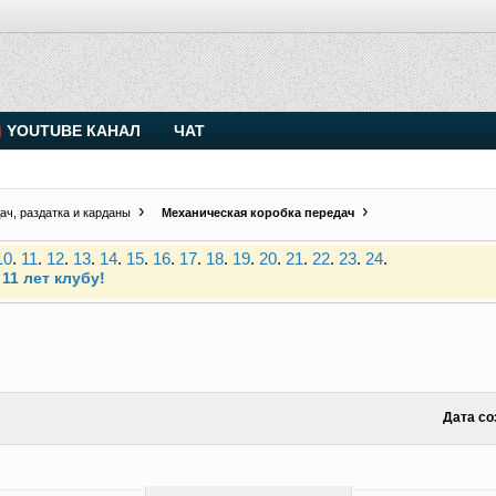
. Присоединяйтесь.
YOUTUBE КАНАЛ
ЧАТ
Чип-тюнинг (прошивка) дизелей от Vahmurka
10
.
11
.
12
.
13
.
14
.
15
.
16
.
17
.
18
.
19
.
20
.
21
.
22
.
23
.
24
.
ач, раздатка и карданы
Механическая коробка передач
11 лет клубу!
. Присоединяйтесь.
Чип-тюнинг (прошивка) дизелей от Vahmurka
10
.
11
.
12
.
13
.
14
.
15
.
16
.
17
.
18
.
19
.
20
.
21
.
22
.
23
.
24
.
11 лет клубу!
Дата со