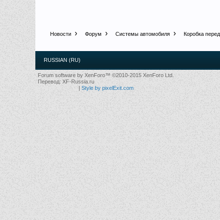
Новости
Форум
Системы автомобиля
Коробка перед
RUSSIAN (RU)
Forum software by XenForo™
©2010-2015 XenForo Ltd.
Перевод:
XF-Russia.ru
|
Style by pixelExit.com