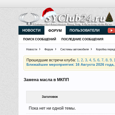
Внимание, новые участники нашего клуба!
Основное общение происходит в
Telegram-чате
НОВОСТИ
ПОЛЬЗОВАТЕЛИ
ФОРУМ
ПОИСК СООБЩЕНИЙ
ПОСЛЕДНИЕ СООБЩЕНИЯ
Прошедшие встречи клуба:
1
.
2
.
3
.
4
.
5
.
6
.
7
.
8
.
9
.
Новости
Форум
Системы автомобиля
Коробка перед
Ближайшие мероприятия: 16 Августа 2026 года, 
Внимание, новые участники нашего клуба!
Основное общение происходит в
Telegram-чате
Замена масла в МКПП
Прошедшие встречи клуба:
1
.
2
.
3
.
4
.
5
.
6
.
7
.
8
.
9
.
Ближайшие мероприятия: 16 Августа 2026 года, 
Заголовок
Пока нет ни одной темы.